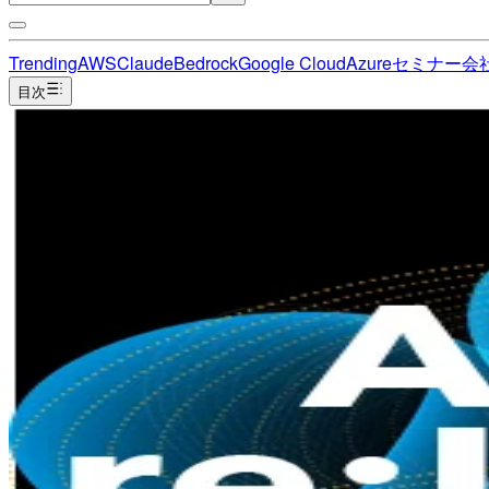
Trending
AWS
Claude
Bedrock
Google Cloud
Azure
セミナー
会
目次