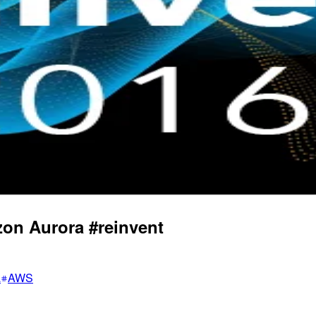
n Aurora #reinvent
a
AWS