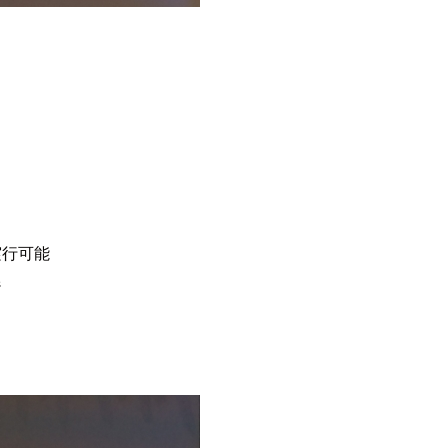
ト
ト
実行可能
ジ