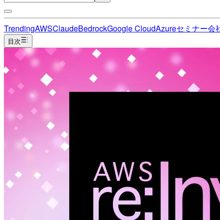
Trending
AWS
Claude
Bedrock
Google Cloud
Azure
セミナー
会
目次