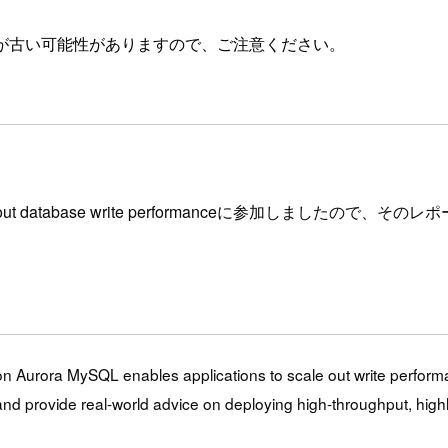
が古い可能性がありますので、ご注意ください。
aling out database write performanceに参加しましたの
zon Aurora MySQL enables applications to scale out write perform
and provide real-world advice on deploying high-throughput, highl