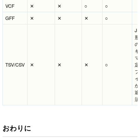
VCF
✕
✕
○
○
GFF
✕
✕
✕
○
J
形
の
キ
マ
TSV/CSV
✕
✕
✕
○
定
フ
イ
が
途
須
おわりに