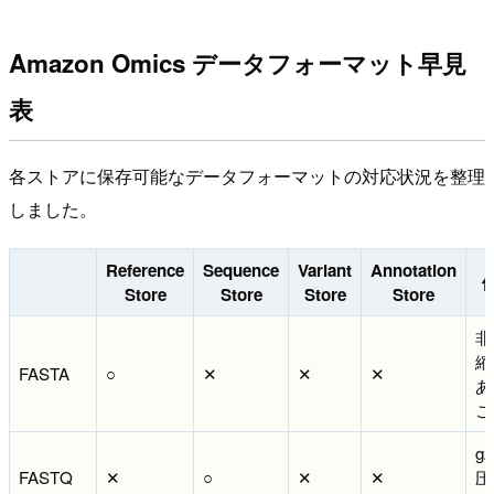
Amazon Omics データフォーマット早見
表
各ストアに保存可能なデータフォーマットの対応状況を整理
しました。
Reference
Sequence
Variant
Annotation
Store
Store
Store
Store
非
縮
FASTA
○
✕
✕
✕
あ
こ
gz
FASTQ
✕
○
✕
✕
圧