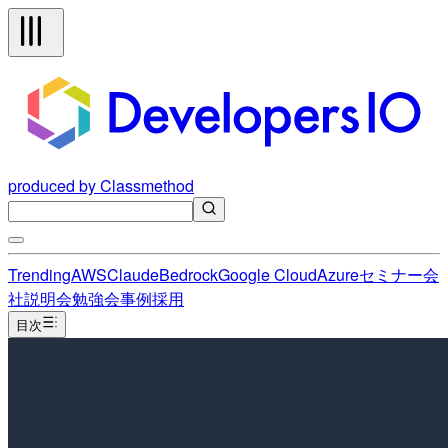
produced by Classmethod
Trending
AWS
Claude
Bedrock
Google Cloud
Azure
セミナー
会
社説明会
勉強会
事例
採用
目次