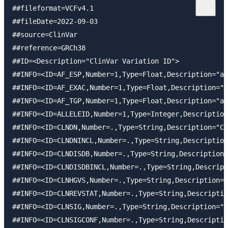
##fileformat=VCFv4.1

##fileDate=2022-09-03

##source=ClinVar

##reference=GRCh38

##ID=<Description="ClinVar Variation ID">

##INFO=<ID=AF_ESP,Number=1,Type=Float,Description="al
##INFO=<ID=AF_EXAC,Number=1,Type=Float,Description="a
##INFO=<ID=AF_TGP,Number=1,Type=Float,Description="al
##INFO=<ID=ALLELEID,Number=1,Type=Integer,Description
##INFO=<ID=CLNDN,Number=.,Type=String,Description="Cl
##INFO=<ID=CLNDNINCL,Number=.,Type=String,Description
##INFO=<ID=CLNDISDB,Number=.,Type=String,Description=
##INFO=<ID=CLNDISDBINCL,Number=.,Type=String,Descript
##INFO=<ID=CLNHGVS,Number=.,Type=String,Description="
##INFO=<ID=CLNREVSTAT,Number=.,Type=String,Descriptio
##INFO=<ID=CLNSIG,Number=.,Type=String,Description="C
##INFO=<ID=CLNSIGCONF,Number=.,Type=String,Descriptio