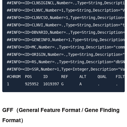
##INFO=<ID=CLNSIGINCL,Number=.,Type=String,Descriptio
##INFO=<ID=CLNVC,Number=1,Type=String,Description="Va
##INFO=<ID=CLNVCSO,Number=1,Type=String,Description="
##INFO=<ID=CLNVI,Number=.,Type=String,Description="th
##INFO=<ID=DBVARID,Number=.,Type=String,Description="
##INFO=<ID=GENEINFO,Number=1,Type=String,Description=
##INFO=<ID=MC,Number=.,Type=String,Description="comma
##INFO=<ID=ORIGIN,Number=.,Type=String,Description="A
##INFO=<ID=RS,Number=.,Type=String,Description="dbSNP
##INFO=<ID=SSR,Number=1,Type=Integer,Description="Var
#CHROM  POS     ID      REF     ALT     QUAL    FILTE
GFF（General Feature Format / Gene Finding
Format）