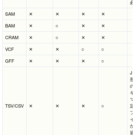
必
SAM
✕
✕
✕
✕
BAM
✕
○
✕
✕
CRAM
✕
○
✕
✕
VCF
✕
✕
○
○
GFF
✕
✕
✕
○
J
形
の
キ
マ
TSV/CSV
✕
✕
✕
○
定
フ
イ
が
途