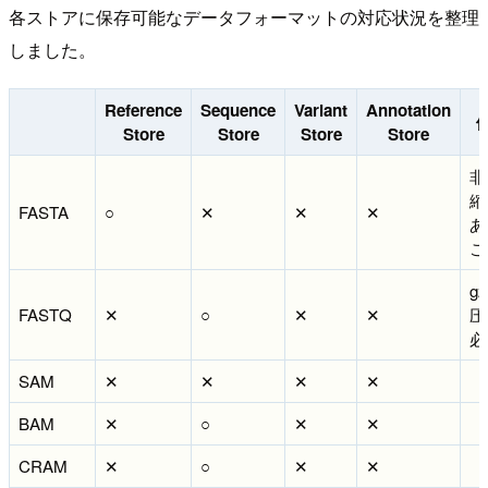
各ストアに保存可能なデータフォーマットの対応状況を整理
しました。
Reference
Sequence
Variant
Annotation
Store
Store
Store
Store
非
縮
FASTA
○
✕
✕
✕
あ
こ
gz
FASTQ
✕
○
✕
✕
圧
必
SAM
✕
✕
✕
✕
BAM
✕
○
✕
✕
CRAM
✕
○
✕
✕