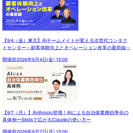
【9/4（金）東京】AIチームメイトが変える次世代コンタク
トセンター～顧客体験向上とオペレーション改革の最前線～
開催前
2026年9月4日(金) 15:00
【9/7（月）】Anthropic登壇！AIによる自治体業務効率化の
具体例ーSkillsで広がるClaudeの使い方ー
開催前
2026年9月7日(月) 15:00