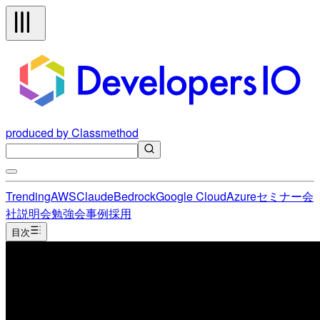
produced by Classmethod
Trending
AWS
Claude
Bedrock
Google Cloud
Azure
セミナー
会
社説明会
勉強会
事例
採用
目次