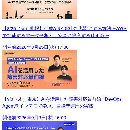
【8/25（火）札幌】生成AIを“会社の武器”にする方法〜AWS
で加速するデータ分析と、安全に導入する仕組み〜
開催前
2026年8月25日(火) 17:30
【9/3（木）東京】AIを活用した障害対応最前線 | DevOps
Agentライブデモで学ぶ、自律型運用の実践
開催前
2026年9月3日(木) 16:00