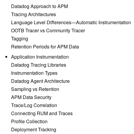
Datadog Approach to APM
Tracing Architectures
Language Level Differences—Automatic Instrumentation
OOTB Tracer vs Community Tracer
Tagging
Retention Periods for APM Data
Application Instrumentation
Datadog Tracing Libraries
Instrumentation Types
Datadog Agent Architecture
Sampling vs Retention
APM Data Security
Trace/Log Correlation
Connecting RUM and Traces
Profile Collection
Deployment Tracking