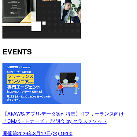
EVENTS
【AI/AWS/アプリ/データ案件特集】ITフリーランス向け
「CMパートナーズ」 説明会 by クラスメソッド
開催前
2026年8月12日(水) 19:00