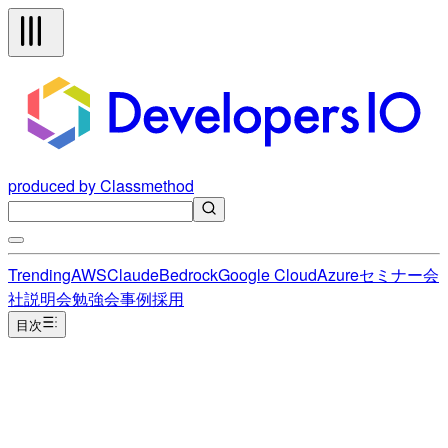
produced by Classmethod
Trending
AWS
Claude
Bedrock
Google Cloud
Azure
セミナー
会
社説明会
勉強会
事例
採用
目次