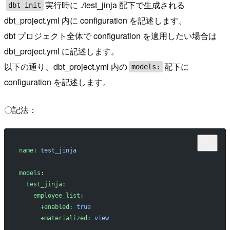
実行時に ./test_jinja 配下で生成される
dbt init
dbt_project.yml 内に configuration を記述します。
dbt プロジェクト全体で configuration を適用したい場合は
dbt_project.yml に記述します。
以下の通り、dbt_project.yml 内の
配下に
models:
configuration を記述します。
〇記法：
name
: 
test_jinja
models
:
  test_jinja
:
    employee_list
:
      +enabled
: 
true
      +materialized
: 
view
      ...