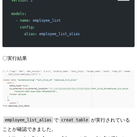
version
: 
2
models
:
  - 
name
: 
employee_list
    config
:
      alias
: 
employee_list_alias
〇実行結果
で
が実行されている
employee_list_alias
creat table
ことが確認できました。