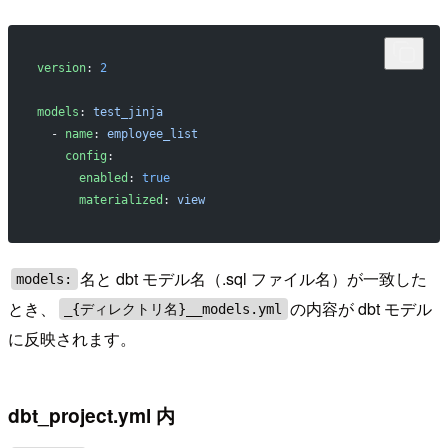
version
: 
2
models
: 
test_jinja
  - 
name
: 
employee_list
    config
:
      enabled
: 
true
      materialized
: 
view
名と dbt モデル名（.sql ファイル名）が一致した
models:
とき、
の内容が dbt モデル
_{ディレクトリ名}__models.yml
に反映されます。
dbt_project.yml 内