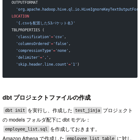
OUTPUTFORMAT 
  'org.apache.hadoop.hive.ql.io.HiveIgnoreKeyTextOutputFor
LOCATION
  '{.csvを配置したS3バケット名}'
TBLPROPERTIES (
  'classification'
=
'csv'
, 
  'columnsOrdered'
=
'false'
, 
  'compressionType'
=
'none'
, 
  'delimiter'
=
','
, 
  'skip.header.line.count'
=
'1'
)
dbt プロジェクトファイルの作成
を実行し、作成した
プロジェクト
dbt init
test_jinja
の models フォルダ配下に dbt モデル：
を作成しておきます。
employee_list.sql
Amazon Athena で作成した
に対し、
employee_list_table