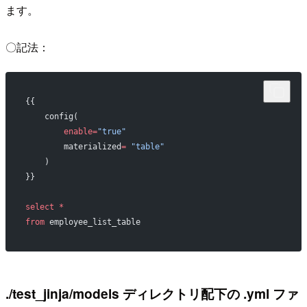
ます。
〇記法：
{{
    config(
        enable=
"true"
        materialized
=
 "table"
    )
}}
select
 *
from
 employee_list_table
./test_jinja/models ディレクトリ配下の .yml ファ