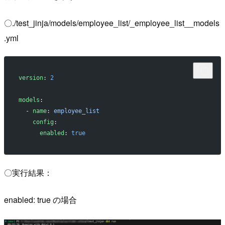
〇./test_jinja/models/employee_list/_employee_list__models
.yml
version
: 
2
models
:
  - 
name
: 
employee_list
    config
:
      enabled
: 
true
〇実行結果：
enabled: true の場合