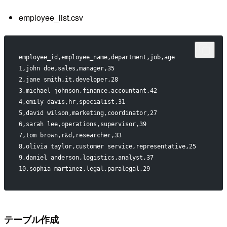
employee_list.csv
employee_id,employee_name,department,job,age
1,john doe,sales,manager,35
2,jane smith,it,developer,28
3,michael johnson,finance,accountant,42
4,emily davis,hr,specialist,31
5,david wilson,marketing,coordinator,27
6,sarah lee,operations,supervisor,39
7,tom brown,r&d,researcher,33
8,olivia taylor,customer service,representative,25
9,daniel anderson,logistics,analyst,37
10,sophia martinez,legal,paralegal,29
テーブル作成