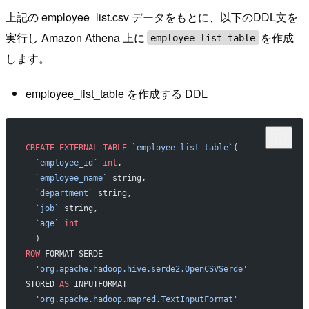
上記の employee_list.csv データをもとに、以下のDDL文を
実行し Amazon Athena 上に
を作成
employee_list_table
します。
employee_list_table を作成する DDL
CREATE
 EXTERNAL
 TABLE
 `employee_list_table`
(
  `employee_id`
 int
, 
  `employee_name`
 string, 
  `department`
 string,
  `job`
 string,
  `age`
 int
  )
ROW
 FORMAT SERDE 
  'org.apache.hadoop.hive.serde2.OpenCSVSerde'
STORED 
AS
 INPUTFORMAT 
  'org.apache.hadoop.mapred.TextInputFormat'