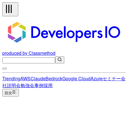
produced by Classmethod
Trending
AWS
Claude
Bedrock
Google Cloud
Azure
セミナー
会
社説明会
勉強会
事例
採用
目次