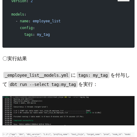
version
: 
2
models
:
  - 
name
: 
employee_list
    config
:
      tags
: 
my_tag
〇実行結果
に
を付与し
_employee_list__models.yml
tags: my_tag
て
を実行：
dbt run --select tag:my_tag