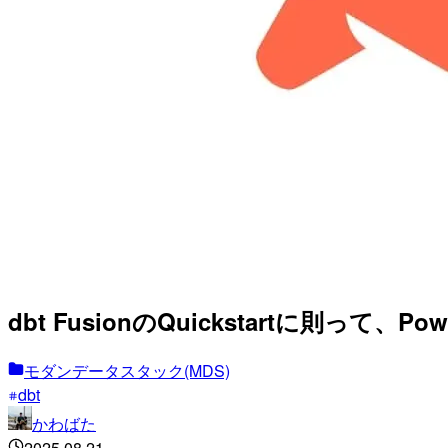
dbt FusionのQuickstartに則って、
モダンデータスタック(MDS)
dbt
かわばた
2025.08.21