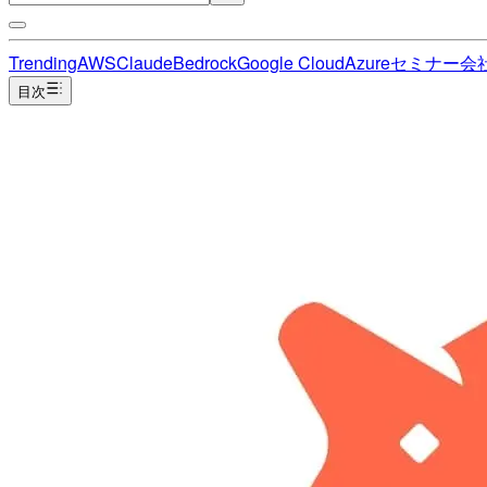
Trending
AWS
Claude
Bedrock
Google Cloud
Azure
セミナー
会
目次