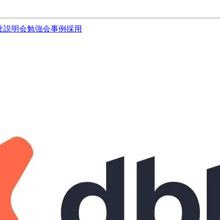
社説明会
勉強会
事例
採用