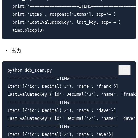
  print('====================ITEMS===================
  print('Items', response['Items'], sep='=')

  print('LastEvaluatedKey', last_key, sep='=')

出力
python ddb_scan.py

====================ITEMS====================

Items=[{'id': Decimal('3'), 'name': 'frank'}]

LastEvaluatedKey={'id': Decimal('3'), 'name': 'frank'
====================ITEMS====================

Items=[{'id': Decimal('2'), 'name': 'dave'}]

LastEvaluatedKey={'id': Decimal('2'), 'name': 'dave'}

====================ITEMS====================

Items=[{'id': Decimal('2'), 'name': 'eve'}]
