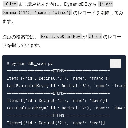
まで読み込んだ後に、DynamoDBから
alice
{'id':
のレコードを削除してみ
Decimal('1'), 'name': 'alice'}
ます。
次点の検索では、
が
のレコー
ExclusiveStartKey
alice
ドを指しています。
$ python ddb_scan.py

====================ITEMS====================

Items=[{'id': Decimal('3'), 'name': 'frank'}]

LastEvaluatedKey={'id': Decimal('3'), 'name': 'frank'
====================ITEMS====================

Items=[{'id': Decimal('2'), 'name': 'dave'}]

LastEvaluatedKey={'id': Decimal('2'), 'name': 'dave'}

====================ITEMS====================

Items=[{'id': Decimal('2'), 'name': 'eve'}]
