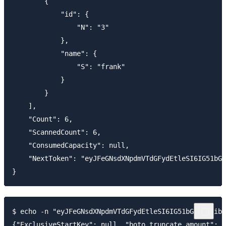
        {

            "id": {

                "N": "3"

            },

            "name": {

                "S": "frank"

            }

        }

    ],

    "Count": 6,

    "ScannedCount": 6,

    "ConsumedCapacity": null,

    "NextToken": "eyJFeGNsdXNpdmVTdGFydEtleSI6IG51bGw
$ echo -n "eyJFeGNsdXNpdmVTdGFydEtleSI6IG51bGwsICJib3