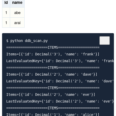
id
name
1
abe
1
arai
$ python ddb_scan.py

====================ITEMS====================

Items=[{'id': Decimal('3'), 'name': 'frank'}]

LastEvaluatedKey={'id': Decimal('3'), 'name': 'frank'
====================ITEMS====================

Items=[{'id': Decimal('2'), 'name': 'dave'}]

LastEvaluatedKey={'id': Decimal('2'), 'name': 'dave'}

====================ITEMS====================

Items=[{'id': Decimal('2'), 'name': 'eve'}]

LastEvaluatedKey={'id': Decimal('2'), 'name': 'eve'}

====================ITEMS====================

Items=[{'id': Decimal('1'), 'name': 'alice'}]
