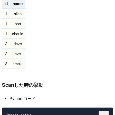
id
name
1
alice
1
bob
1
charlie
2
dave
2
eve
3
frank
Scanした時の挙動
Python コード