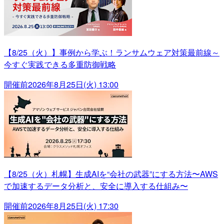
【8/25（火）】事例から学ぶ！ランサムウェア対策最前線～
今すぐ実践できる多重防御戦略
開催前
2026年8月25日(火) 13:00
【8/25（火）札幌】生成AIを“会社の武器”にする方法〜AWS
で加速するデータ分析と、安全に導入する仕組み〜
開催前
2026年8月25日(火) 17:30