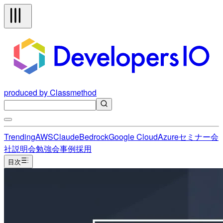
produced by Classmethod
Trending
AWS
Claude
Bedrock
Google Cloud
Azure
セミナー
会
社説明会
勉強会
事例
採用
目次