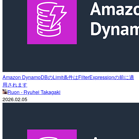
Amazon DynamoDBのLimit条件はFilterExpressionの前に適
用されます
Ruon - Ryuhei Takagaki
2026.02.05