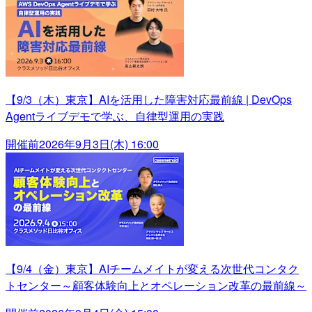
【9/3（木）東京】AIを活用した障害対応最前線 | DevOps
Agentライブデモで学ぶ、自律型運用の実践
開催前
2026年9月3日(木) 16:00
【9/4（金）東京】AIチームメイトが変える次世代コンタク
トセンター～顧客体験向上とオペレーション改革の最前線～