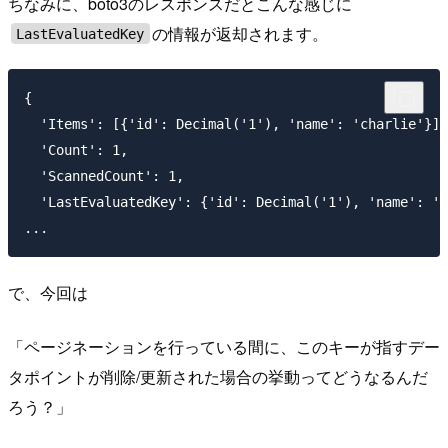
ちなみに、boto3のレスポンスだとこんな感じに
の情報が返却されます。
LastEvaluatedKey
{

  'Items': [{'id': Decimal('1'), 'name': 'charlie'}],

  'Count': 1,

  'ScannedCount': 1,

  'LastEvaluatedKey': {'id': Decimal('1'), 'name': 'c
で、今回は
「ページネーションを行っている間に、このキーが指すデー
タポイントが削除/更新された場合の挙動ってどうなるんだ
ろう？」