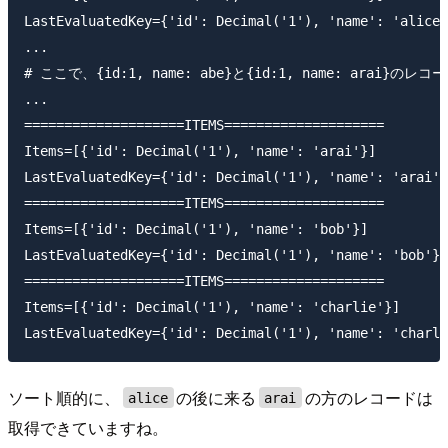
LastEvaluatedKey={'id': Decimal('1'), 'name': 'alice'
...

# ここで、{id:1, name: abe}と{id:1, name: arai}のレコ
...

====================ITEMS====================

Items=[{'id': Decimal('1'), 'name': 'arai'}]

LastEvaluatedKey={'id': Decimal('1'), 'name': 'arai'}

====================ITEMS====================

Items=[{'id': Decimal('1'), 'name': 'bob'}]

LastEvaluatedKey={'id': Decimal('1'), 'name': 'bob'}

====================ITEMS====================

Items=[{'id': Decimal('1'), 'name': 'charlie'}]

ソート順的に、
の後に来る
の方のレコードは
alice
arai
取得できていますね。