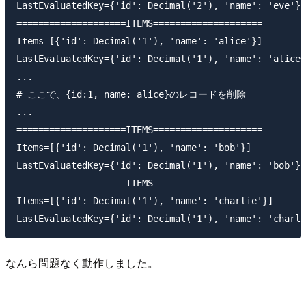
LastEvaluatedKey={'id': Decimal('2'), 'name': 'eve'}

====================ITEMS====================

Items=[{'id': Decimal('1'), 'name': 'alice'}]

LastEvaluatedKey={'id': Decimal('1'), 'name': 'alice'
...

# ここで、{id:1, name: alice}のレコードを削除

...

====================ITEMS====================

Items=[{'id': Decimal('1'), 'name': 'bob'}]

LastEvaluatedKey={'id': Decimal('1'), 'name': 'bob'}

====================ITEMS====================

Items=[{'id': Decimal('1'), 'name': 'charlie'}]

なんら問題なく動作しました。