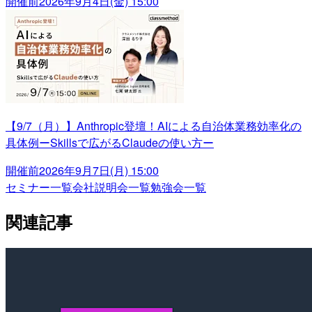
開催前
2026年9月4日(金) 15:00
【9/7（月）】Anthropic登壇！AIによる自治体業務効率化の
具体例ーSkillsで広がるClaudeの使い方ー
開催前
2026年9月7日(月) 15:00
セミナー一覧
会社説明会一覧
勉強会一覧
関連記事