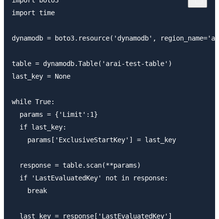
import boto3

import time

dynamodb = boto3.resource('dynamodb', region_name='ap
table = dynamodb.Table('arai-test-table')

last_key = None

while True:

  params = {'Limit':1}

  if last_key:

    params['ExclusiveStartKey'] = last_key

  response = table.scan(**params)

  if 'LastEvaluatedKey' not in response:

    break

  last_key = response['LastEvaluatedKey']
