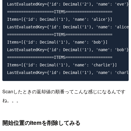
LastEvaluatedKey={'id': Decimal('2'), 'name': 'eve'}

====================ITEMS====================

Items=[{'id': Decimal('1'), 'name': 'alice'}]

LastEvaluatedKey={'id': Decimal('1'), 'name': 'alice'
====================ITEMS====================

Items=[{'id': Decimal('1'), 'name': 'bob'}]

LastEvaluatedKey={'id': Decimal('1'), 'name': 'bob'}

====================ITEMS====================

Items=[{'id': Decimal('1'), 'name': 'charlie'}]

Scanしたときの返却値の順番ってこんな感じになるんです
ね。。。
開始位置のItemを削除してみる