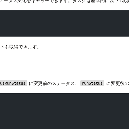
テータス変化をキャッチできます。タスクは基本的に以下の順
ントも取得できます。
に変更前のステータス、
に変更後の
ousRunStatus
runStatus