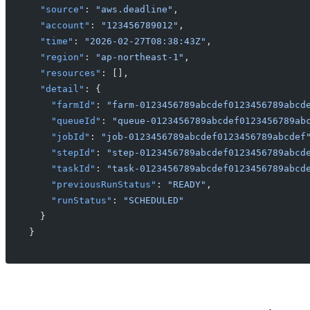
  "source"
: 
"aws.deadline"
,
  "account"
: 
"123456789012"
,
  "time"
: 
"2026-02-27T08:38:43Z"
,
  "region"
: 
"ap-northeast-1"
,
  "resources"
: [],
  "detail"
: {
    "farmId"
: 
"farm-0123456789abcdef0123456789abcd
    "queueId"
: 
"queue-0123456789abcdef0123456789ab
    "jobId"
: 
"job-0123456789abcdef0123456789abcdef
    "stepId"
: 
"step-0123456789abcdef0123456789abcd
    "taskId"
: 
"task-0123456789abcdef0123456789abcd
    "previousRunStatus"
: 
"READY"
,
    "runStatus"
: 
"SCHEDULED"
  }
}