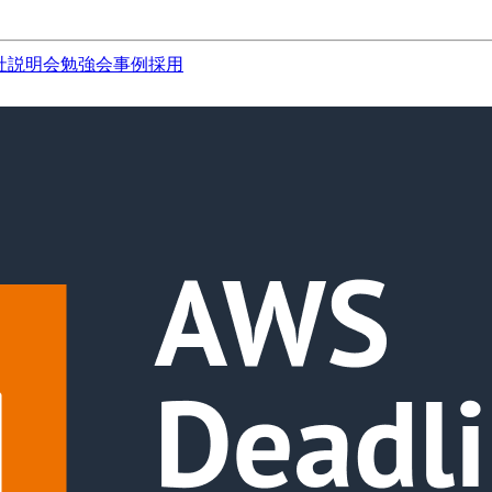
社説明会
勉強会
事例
採用