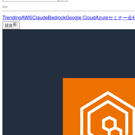
Trending
AWS
Claude
Bedrock
Google Cloud
Azure
セミナー
会
目次