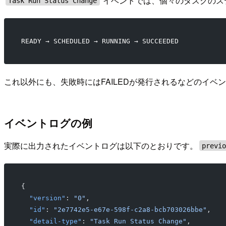
イベントでは、個々のタスクのス
Task Run Status Change
READY → SCHEDULED → RUNNING → SUCCEEDED
これ以外にも、失敗時にはFAILEDが発行されるなどのイベ
イベントログの例
実際に出力されたイベントログは以下のとおりです。
previ
{
  "version"
: 
"0"
,
  "id"
: 
"2e7742e5-e67e-598f-c2a8-bcb703026bbe"
,
  "detail-type"
: 
"Task Run Status Change"
,