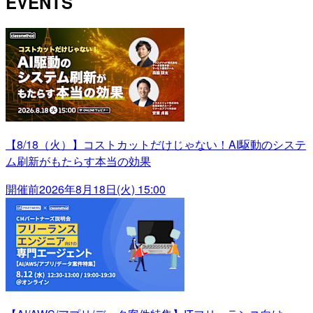
EVENTS
【8/18（火）】コストカットだけじゃない！AI駆動のシステ
ム刷新がもたらす本当の効果
開催前
2026年8月18日(火) 15:00