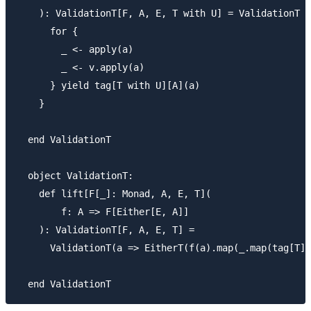
    ): ValidationT[F, A, E, T with U] = ValidationT {
      for {

        _ <- apply(a)

        _ <- v.apply(a)

      } yield tag[T with U][A](a)

    }

  end ValidationT

  object ValidationT:

    def lift[F[_]: Monad, A, E, T](

        f: A => F[Either[E, A]]

    ): ValidationT[F, A, E, T] =

      ValidationT(a => EitherT(f(a).map(_.map(tag[T][