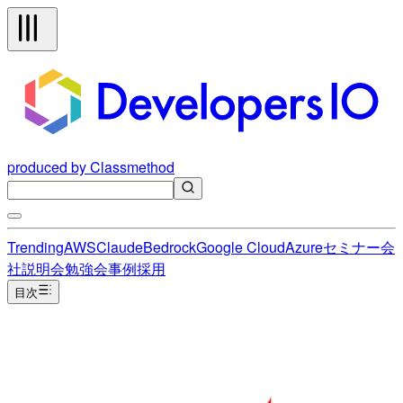
produced by Classmethod
Trending
AWS
Claude
Bedrock
Google Cloud
Azure
セミナー
会
社説明会
勉強会
事例
採用
目次