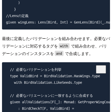
      )

    }

//Lensの定義

最後に定義したバリデーションを組み合わせます。必要なバ
リデーションに対応するタグを
で組み合わせ、バリ
with
デーションのインスタンスを
で合成します。
and
  // 必要なバリデーションを列挙

  type ValidBird = BirdValidation.HasWings.type

    with BirdValidation.LikeSeeds.type

  // 必要なバリエーションに一致するように合成する

  given allValidations[F[_]: Monad: GetProperWingCoun
      : BirdCheckT[F, ValidBird] =
