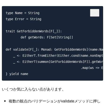
type Name = String

type Error = String

trait GetForbiddenWords[F[_]]:

	def getWords: F[Set[String]]

def validate[F[_]: Monad: GetForbiddenWords](name:Nam
    _ <- EitherT.fromEither(Either.cond(name.nonEmpty
    _ <- EitherT(summon[GetForbiddenWords[F]].getWord
					.map(ws => Either.cond(ws.contains(name), "forbidden words contains", name))

いくつか気に入らない点があります。
複数の観点のバリデーションがvalidateメソッドに押し