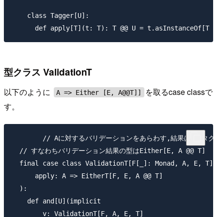
    class Tagger[U]:

型クラス ValidationT
以下のように
を取るcase classで
A => Either [E, A@@T]]
す。
	// Aに対するバリデーションをあらわす,結果はTでタグ付けされる

  // すなわちバリデーション結果の型はEither[E, A @@ T]

  final case class ValidationT[F[_]: Monad, A, E, T](

      apply: A => EitherT[F, E, A @@ T]

  ):

    def and[U](implicit

        v: ValidationT[F, A, E, T]
