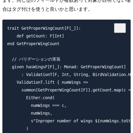
合はタグ付けを使うと良いかと思います。
trait GetProperWingCount[F[_]]:

    def getCount: F[Int]

end GetProperWingCount

  // バリデーションの実装

  given hasWingsF[F[_]: Monad: GetProperWingCount]

      : ValidationT[F, Int, String, BirdValidation.Ha
    ValidationT.lift { numWings =>

      summon[GetProperWingCount[F]].getCount.map(c =>

        Either.cond(

          numWings === c,

          numWings,

          s"Inproper number of wings ${numWings.toStr
        )
