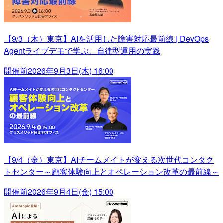
【9/3（木）東京】AIを活用した障害対応最前線 | DevOps
Agentライブデモで学ぶ、自律型運用の実践
開催前
2026年9月3日(木) 16:00
【9/4（金）東京】AIチームメイトが変える次世代コンタク
トセンター～顧客体験向上とオペレーション改革の最前線～
開催前
2026年9月4日(金) 15:00