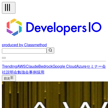
produced by Classmethod
Trending
AWS
Claude
Bedrock
Google Cloud
Azure
セミナー
会
社説明会
勉強会
事例
採用
目次