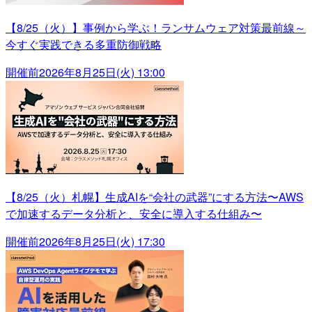
【8/25（火）】事例から学ぶ！ランサムウェア対策最前線～
今すぐ実践できる多重防御戦略
開催前
2026年8月25日(火) 13:00
【8/25（火）札幌】生成AIを“会社の武器”にする方法〜AWS
で加速するデータ分析と、安全に導入する仕組み〜
開催前
2026年8月25日(火) 17:30