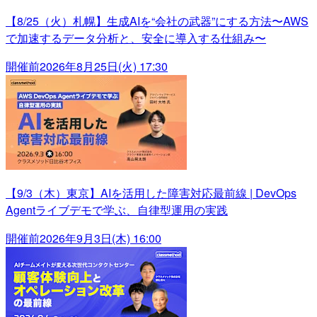
【8/25（火）札幌】生成AIを“会社の武器”にする方法〜AWS
で加速するデータ分析と、安全に導入する仕組み〜
開催前
2026年8月25日(火) 17:30
【9/3（木）東京】AIを活用した障害対応最前線 | DevOps
Agentライブデモで学ぶ、自律型運用の実践
開催前
2026年9月3日(木) 16:00