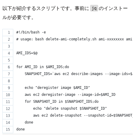
以下が紹介するスクリプトです。事前に
のインストー
jq
ルが必要です。
#!/bin/bash -e
# usage: bash delete-ami-completely.sh ami-xxxxxxxx ami-
AMI_IDS=$@
for AMI_ID in $AMI_IDS;do
    SNAPSHOT_IDS=`aws ec2 describe-images --image-ids=$A
    echo "deregister image $AMI_ID"
    aws ec2 deregister-image --image-id=$AMI_ID
    for SNAPSHOT_ID in $SNAPSHOT_IDS;do
        echo "delete snapshot $SNAPSHOT_ID"
        aws ec2 delete-snapshot --snapshot-id=$SNAPSHOT_
    done
done