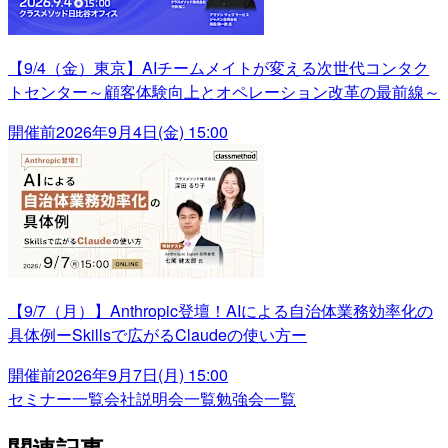
【9/4（金）東京】AIチームメイトが変える次世代コンタク
トセンター～顧客体験向上とオペレーション改革の最前線～
開催前
2026年9月4日(金) 15:00
【9/7（月）】Anthropic登壇！AIによる自治体業務効率化の
具体例ーSkillsで広がるClaudeの使い方ー
開催前
2026年9月7日(月) 15:00
セミナー一覧
会社説明会一覧
勉強会一覧
関連記事