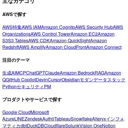
主なカテゴリ
AWSで探す
AWS特集
AWS IAM
Amazon Cognito
AWS Security Hub
AWS
Organizations
AWS Control Tower
Amazon EC2
Amazon
S3
S3 Tables
AWS CDK
Amazon QuickSight
Amazon
Redshift
AWS Amplify
Amazon CloudFront
Amazon Connect
注目のテーマ
生成AI
MCP
ChatGPT
Claude
Amazon Bedrock
RAG
Amazon
Q
GitHub Copilot
Devin
Cursor
Obsidian
モダンデータスタック
Python
セキュリティ
PM
プロダクトやサービスで探す
Google Cloud
Microsoft
Azure
LINE
Zendesk
Auth0
Tableau
Snowflake
Alteryx
インフォ
マティカ
dbt
DuckDB
Cloudflare
Splunk
Vision One
Notion