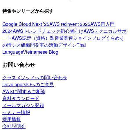
特集やシリーズから探す
Google Cloud Next ’25
AWS re:Invent 2025
AWS再入門
2024
AWSトレンドチェック
初心者向け
AWSテクニカルサポ
ート
AWS認定（資格）
製造業関連
ジョインブログ
くらめそ
の情シス
組織開発室の活動
デザイン
Thai
Language
Vietnamese Blog
お問い合わせ
クラスメソッドへの問い合わせ
DevelopersIOへのご意見
AWSに関するご相談
資料ダウンロード
メールマガジン登録
セミナー情報
採用情報
会社説明会