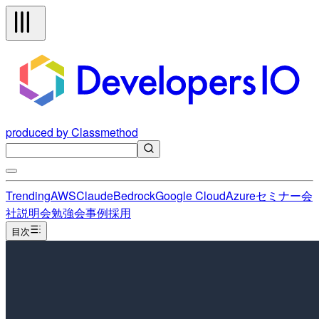
produced by Classmethod
Trending
AWS
Claude
Bedrock
Google Cloud
Azure
セミナー
会
社説明会
勉強会
事例
採用
目次