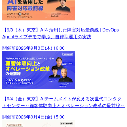
【9/3（木）東京】AIを活用した障害対応最前線 | DevOps
Agentライブデモで学ぶ、自律型運用の実践
開催前
2026年9月3日(木) 16:00
【9/4（金）東京】AIチームメイトが変える次世代コンタク
トセンター～顧客体験向上とオペレーション改革の最前線～
開催前
2026年9月4日(金) 15:00