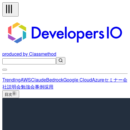
produced by Classmethod
Trending
AWS
Claude
Bedrock
Google Cloud
Azure
セミナー
会
社説明会
勉強会
事例
採用
目次