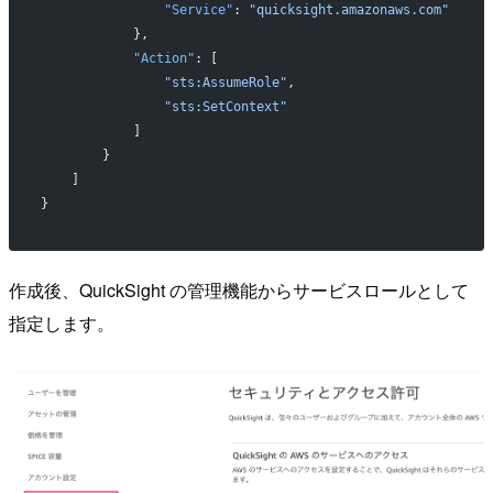
                "Service"
: 
"quicksight.amazonaws.com"
            },
            "Action"
: [
                "sts:AssumeRole"
,
                "sts:SetContext"
            ]
        }
    ]
}
作成後、QuickSight の管理機能からサービスロールとして
指定します。