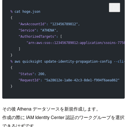
%
 cat
 hoge.json
{
    "AwsAccountId"
:
 "123456789012",
    "Service"
:
 "ATHENA",
    "AuthorizedTargets"
:
 [
        "arn:aws:sso::123456789012:application/ssoins-7758
    ]
}
%
 aws
 quicksight
 update-identity-propagation-config
 --cli-
{
    "Status"
:
 200,
    "RequestId"
:
 "5a28612e-1a8e-42c3-8de1-f994f6aea862"
}
その後 Athena データソースを新規作成します。
作成の際に IAM Identity Center 認証のワークグループを選択
できるはずです。