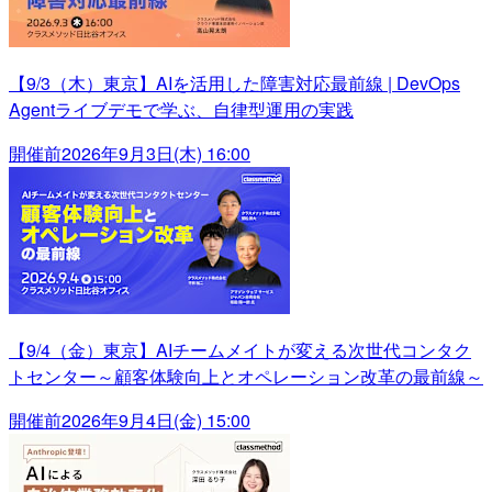
【9/3（木）東京】AIを活用した障害対応最前線 | DevOps
Agentライブデモで学ぶ、自律型運用の実践
開催前
2026年9月3日(木) 16:00
【9/4（金）東京】AIチームメイトが変える次世代コンタク
トセンター～顧客体験向上とオペレーション改革の最前線～
開催前
2026年9月4日(金) 15:00