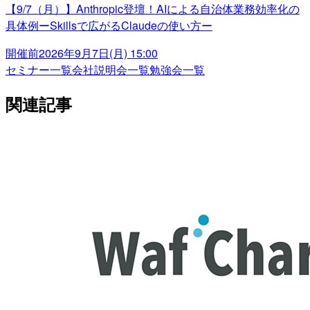
【9/7（月）】Anthropic登壇！AIによる自治体業務効率化の
具体例ーSkillsで広がるClaudeの使い方ー
開催前
2026年9月7日(月) 15:00
セミナー一覧
会社説明会一覧
勉強会一覧
関連記事