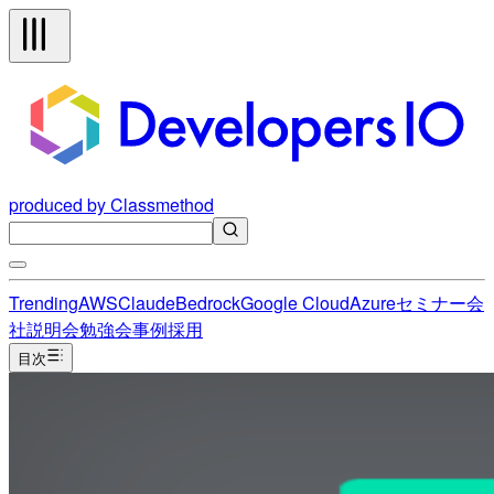
produced by Classmethod
Trending
AWS
Claude
Bedrock
Google Cloud
Azure
セミナー
会
社説明会
勉強会
事例
採用
目次