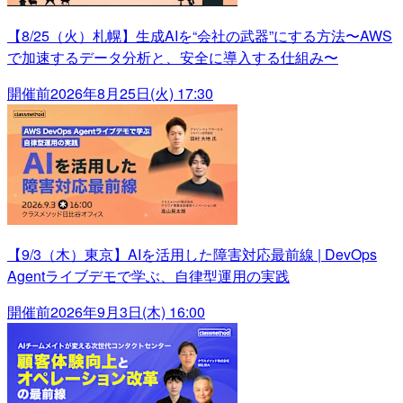
【8/25（火）札幌】生成AIを“会社の武器”にする方法〜AWS
で加速するデータ分析と、安全に導入する仕組み〜
開催前
2026年8月25日(火) 17:30
【9/3（木）東京】AIを活用した障害対応最前線 | DevOps
Agentライブデモで学ぶ、自律型運用の実践
開催前
2026年9月3日(木) 16:00