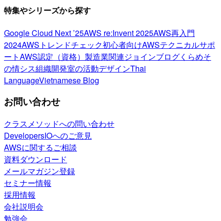
特集やシリーズから探す
Google Cloud Next ’25
AWS re:Invent 2025
AWS再入門
2024
AWSトレンドチェック
初心者向け
AWSテクニカルサポ
ート
AWS認定（資格）
製造業関連
ジョインブログ
くらめそ
の情シス
組織開発室の活動
デザイン
Thai
Language
Vietnamese Blog
お問い合わせ
クラスメソッドへの問い合わせ
DevelopersIOへのご意見
AWSに関するご相談
資料ダウンロード
メールマガジン登録
セミナー情報
採用情報
会社説明会
勉強会