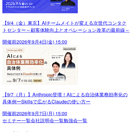
【9/4（金）東京】AIチームメイトが変える次世代コンタク
トセンター～顧客体験向上とオペレーション改革の最前線～
開催前
2026年9月4日(金) 15:00
【9/7（月）】Anthropic登壇！AIによる自治体業務効率化の
具体例ーSkillsで広がるClaudeの使い方ー
開催前
2026年9月7日(月) 15:00
セミナー一覧
会社説明会一覧
勉強会一覧