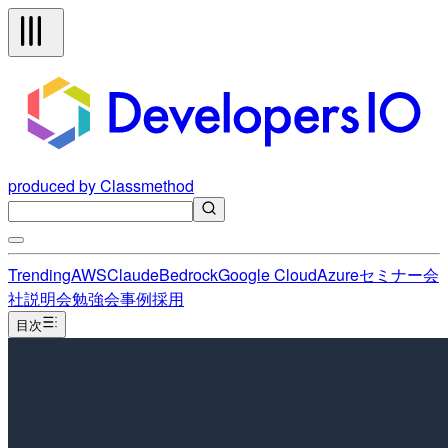
produced by Classmethod
Trending
AWS
Claude
Bedrock
Google Cloud
Azure
セミナー
会
社説明会
勉強会
事例
採用
目次