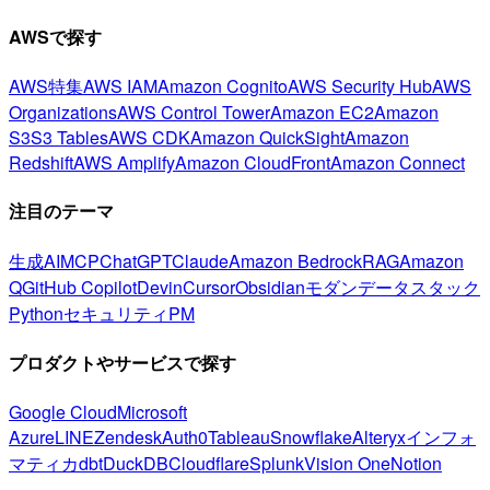
AWSで探す
AWS特集
AWS IAM
Amazon Cognito
AWS Security Hub
AWS
Organizations
AWS Control Tower
Amazon EC2
Amazon
S3
S3 Tables
AWS CDK
Amazon QuickSight
Amazon
Redshift
AWS Amplify
Amazon CloudFront
Amazon Connect
注目のテーマ
生成AI
MCP
ChatGPT
Claude
Amazon Bedrock
RAG
Amazon
Q
GitHub Copilot
Devin
Cursor
Obsidian
モダンデータスタック
Python
セキュリティ
PM
プロダクトやサービスで探す
Google Cloud
Microsoft
Azure
LINE
Zendesk
Auth0
Tableau
Snowflake
Alteryx
インフォ
マティカ
dbt
DuckDB
Cloudflare
Splunk
Vision One
Notion