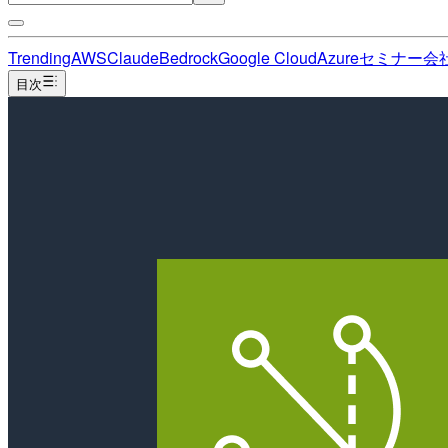
Trending
AWS
Claude
Bedrock
Google Cloud
Azure
セミナー
会
目次