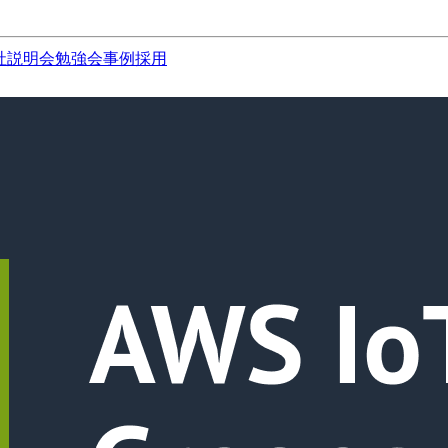
社説明会
勉強会
事例
採用