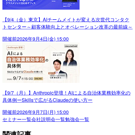
【9/4（金）東京】AIチームメイトが変える次世代コンタク
トセンター～顧客体験向上とオペレーション改革の最前線～
開催前
2026年9月4日(金) 15:00
【9/7（月）】Anthropic登壇！AIによる自治体業務効率化の
具体例ーSkillsで広がるClaudeの使い方ー
開催前
2026年9月7日(月) 15:00
セミナー一覧
会社説明会一覧
勉強会一覧
関連記事