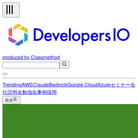
produced by Classmethod
Trending
AWS
Claude
Bedrock
Google Cloud
Azure
セミナー
会
社説明会
勉強会
事例
採用
目次