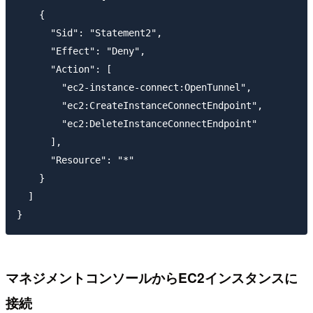
    {

      "Sid": "Statement2",

      "Effect": "Deny",

      "Action": [

        "ec2-instance-connect:OpenTunnel",

        "ec2:CreateInstanceConnectEndpoint",

        "ec2:DeleteInstanceConnectEndpoint"

      ],

      "Resource": "*"

    }

  ]

マネジメントコンソールからEC2インスタンスに
接続