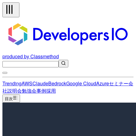
produced by Classmethod
Trending
AWS
Claude
Bedrock
Google Cloud
Azure
セミナー
会
社説明会
勉強会
事例
採用
目次