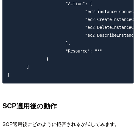
			"Action": [

				"ec2-instance-connect:OpenTunnel",

				"ec2:CreateInstanceConnectEndpoint",

				"ec2:DeleteInstanceConnectEndpoint",

				"ec2:DescribeInstanceConnectEndpoints"

			],

			"Resource": "*"

		}

	]

SCP適用後の動作
SCP適用後にどのように拒否されるか試してみます。