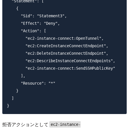
  "Statement": [

    {

      "Sid": "Statement3",

      "Effect": "Deny",

      "Action": [

        "ec2-instance-connect:OpenTunnel",

        "ec2:CreateInstanceConnectEndpoint",

        "ec2:DeleteInstanceConnectEndpoint",

        "ec2:DescribeInstanceConnectEndpoints",

        "ec2-instance-connect:SendSSHPublicKey"

      ],

      "Resource": "*"

    }

  ]

拒否アクションとして
ec2-instance-