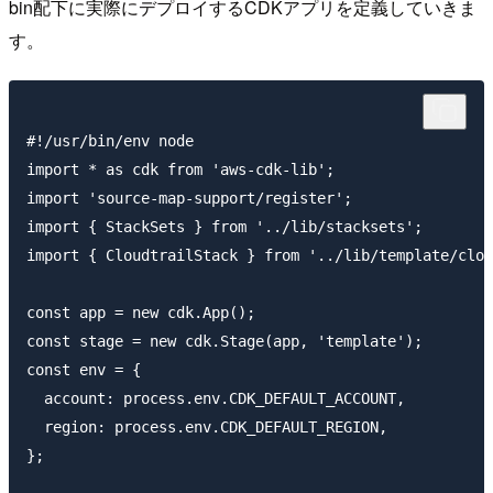
bin配下に実際にデプロイするCDKアプリを定義していきま
す。
#!/usr/bin/env node

import * as cdk from 'aws-cdk-lib';

import 'source-map-support/register';

import { StackSets } from '../lib/stacksets';

import { CloudtrailStack } from '../lib/template/clou
const app = new cdk.App();

const stage = new cdk.Stage(app, 'template');

const env = {

  account: process.env.CDK_DEFAULT_ACCOUNT,

  region: process.env.CDK_DEFAULT_REGION,

};
