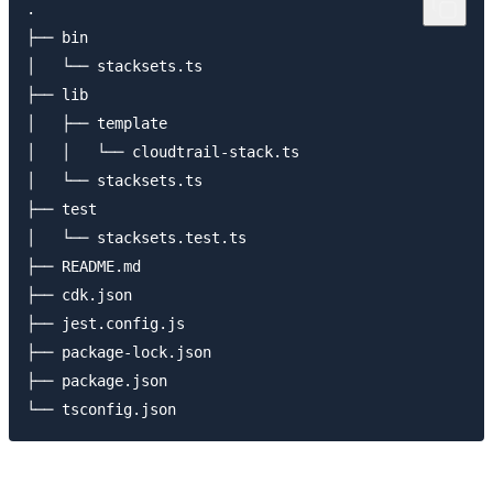
.

├── bin

│   └── stacksets.ts

├── lib

│   ├── template

│   │   └── cloudtrail-stack.ts

│   └── stacksets.ts

├── test

│   └── stacksets.test.ts

├── README.md

├── cdk.json

├── jest.config.js

├── package-lock.json

├── package.json
