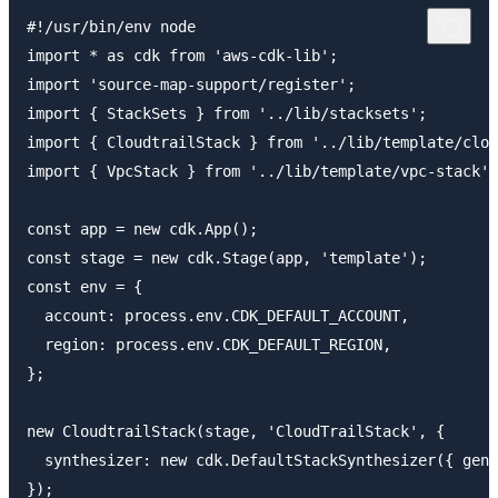
#!/usr/bin/env node

import * as cdk from 'aws-cdk-lib';

import 'source-map-support/register';

import { StackSets } from '../lib/stacksets';

import { CloudtrailStack } from '../lib/template/clou
import { VpcStack } from '../lib/template/vpc-stack';

const app = new cdk.App();

const stage = new cdk.Stage(app, 'template');

const env = {

  account: process.env.CDK_DEFAULT_ACCOUNT,

  region: process.env.CDK_DEFAULT_REGION,

};

new CloudtrailStack(stage, 'CloudTrailStack', {

  synthesizer: new cdk.DefaultStackSynthesizer({ gene
});
