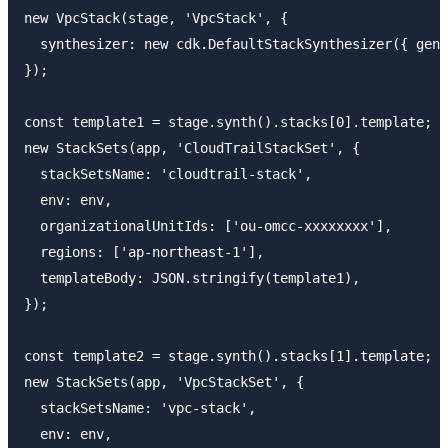
new VpcStack(stage, 'VpcStack', {

  synthesizer: new cdk.DefaultStackSynthesizer({ gene
});

const template1 = stage.synth().stacks[0].template;

new StackSets(app, 'CloudTrailStackSet', {

  stackSetsName: 'cloudtrail-stack',

  env: env,

  organizationalUnitIds: ['ou-omcc-xxxxxxxx'],

  regions: ['ap-northeast-1'],

  templateBody: JSON.stringify(template1),

});

const template2 = stage.synth().stacks[1].template;

new StackSets(app, 'VpcStackSet', {

  stackSetsName: 'vpc-stack',

  env: env,
