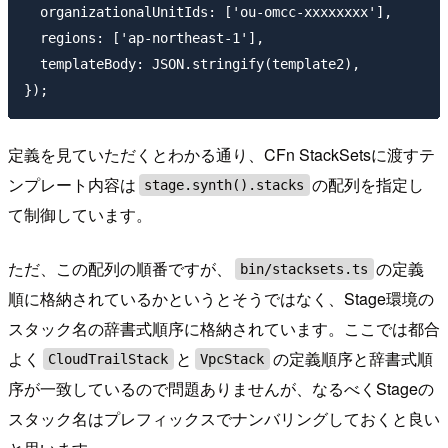
  organizationalUnitIds: ['ou-omcc-xxxxxxxx'],

  regions: ['ap-northeast-1'],

  templateBody: JSON.stringify(template2),

定義を見ていただくとわかる通り、CFn StackSetsに渡すテ
ンプレート内容は
の配列を指定し
stage.synth().stacks
て制御しています。
ただ、この配列の順番ですが、
の定義
bin/stacksets.ts
順に格納されているかというとそうではなく、Stage環境の
スタック名の辞書式順序に格納されています。ここでは都合
よく
と
の定義順序と辞書式順
CloudTrailStack
VpcStack
序が一致しているので問題ありませんが、なるべくStageの
スタック名はプレフィックスでナンバリングしておくと良い