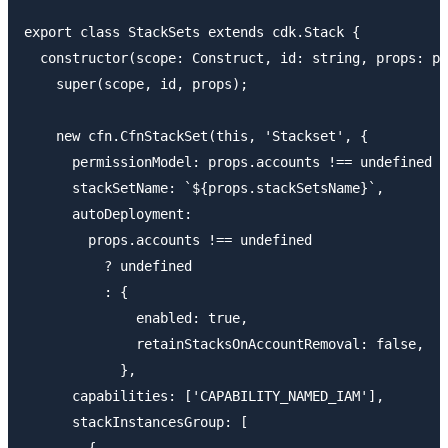
export class StackSets extends cdk.Stack {

  constructor(scope: Construct, id: string, props: pr
    super(scope, id, props);

    new cfn.CfnStackSet(this, 'Stackset', {

      permissionModel: props.accounts !== undefined ?
      stackSetName: `${props.stackSetsName}`,

      autoDeployment:

        props.accounts !== undefined

          ? undefined

          : {

              enabled: true,

              retainStacksOnAccountRemoval: false,

            },

      capabilities: ['CAPABILITY_NAMED_IAM'],

      stackInstancesGroup: [

        {
