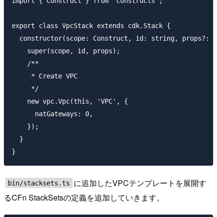
import { Construct } from 'constructs';

export class VpcStack extends cdk.Stack {

  constructor(scope: Construct, id: string, props?: c
    super(scope, id, props);

    /**

     * Create VPC

     */

    new vpc.Vpc(this, 'VPC', {

      natGateways: 0,

    });

  }

に追加したVPCテンプレートを展開す
bin/stacksets.ts
るCFn StackSetsの定義を追加していきます。