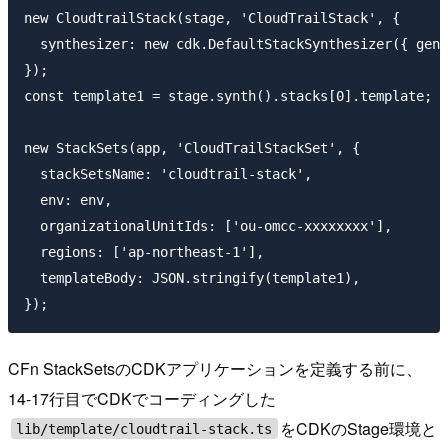
new CloudtrailStack(stage, 'CloudTrailStack', {

  synthesizer: new cdk.DefaultStackSynthesizer({ gene
});

const template1 = stage.synth().stacks[0].template;

new StackSets(app, 'CloudTrailStackSet', {

  stackSetsName: 'cloudtrail-stack',

  env: env,

  organizationalUnitIds: ['ou-omcc-xxxxxxxx'],

  regions: ['ap-northeast-1'],

  templateBody: JSON.stringify(template1),

CFn StackSetsのCDKアプリケーションを定義する前に、
14-17行目でCDKでコーディングした
をCDKのStage環境と
lib/template/cloudtrail-stack.ts