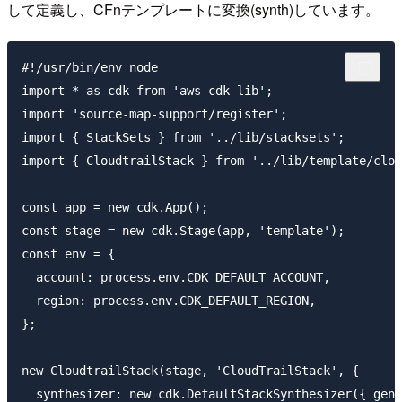
して定義し、CFnテンプレートに変換(synth)しています。
#!/usr/bin/env node

import * as cdk from 'aws-cdk-lib';

import 'source-map-support/register';

import { StackSets } from '../lib/stacksets';

import { CloudtrailStack } from '../lib/template/clou
const app = new cdk.App();

const stage = new cdk.Stage(app, 'template');

const env = {

  account: process.env.CDK_DEFAULT_ACCOUNT,

  region: process.env.CDK_DEFAULT_REGION,

};

new CloudtrailStack(stage, 'CloudTrailStack', {

  synthesizer: new cdk.DefaultStackSynthesizer({ gene