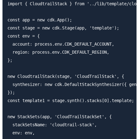
import { CloudtrailStack } from '../lib/template/clou
const app = new cdk.App();

const stage = new cdk.Stage(app, 'template');

const env = {

  account: process.env.CDK_DEFAULT_ACCOUNT,

  region: process.env.CDK_DEFAULT_REGION,

};

new CloudtrailStack(stage, 'CloudTrailStack', {

  synthesizer: new cdk.DefaultStackSynthesizer({ gene
});

const template1 = stage.synth().stacks[0].template;

new StackSets(app, 'CloudTrailStackSet', {

  stackSetsName: 'cloudtrail-stack',

  env: env,
