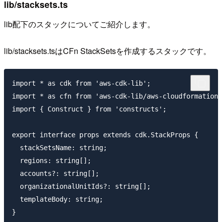
lib/stacksets.ts
lib配下のスタックについてご紹介します。
lib/stacksets.tsはCFn StackSetsを作成するスタックです。
import * as cdk from 'aws-cdk-lib';

import * as cfn from 'aws-cdk-lib/aws-cloudformation'
import { Construct } from 'constructs';

export interface props extends cdk.StackProps {

  stackSetsName: string;

  regions: string[];

  accounts?: string[];

  organizationalUnitIds?: string[];

  templateBody: string;

}
