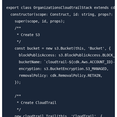
export class OrganizationsCloudtrailStack extends cdk
  constructor(scope: Construct, id: string, props?: c
    super(scope, id, props);

    /**

     * Create S3

     */

    const bucket = new s3.Bucket(this, 'Bucket', {

      blockPublicAccess: s3.BlockPublicAccess.BLOCK_A
      bucketName: `cloudtrail-${cdk.Aws.ACCOUNT_ID}-$
      encryption: s3.BucketEncryption.S3_MANAGED,

      removalPolicy: cdk.RemovalPolicy.RETAIN,

    });

    /**

     * Create CloudTrail

     */

    new cloudtrail.Trail(this, 'CloudTrail', {
