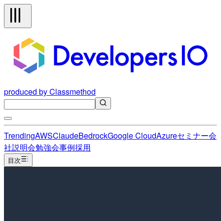
produced by Classmethod
Trending
AWS
Claude
Bedrock
Google Cloud
Azure
セミナー
会
社説明会
勉強会
事例
採用
目次