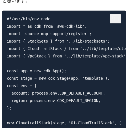
と思います。
#!/usr/bin/env node

import * as cdk from 'aws-cdk-lib';

import 'source-map-support/register';

import { StackSets } from '../lib/stacksets';

import { CloudtrailStack } from '../lib/template/clou
import { VpcStack } from '../lib/template/vpc-stack';

const app = new cdk.App();

const stage = new cdk.Stage(app, 'template');

const env = {

  account: process.env.CDK_DEFAULT_ACCOUNT,

  region: process.env.CDK_DEFAULT_REGION,

};

new CloudtrailStack(stage, '01-CloudTrailStack', {
