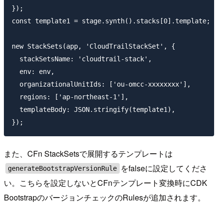
});

const template1 = stage.synth().stacks[0].template;

new StackSets(app, 'CloudTrailStackSet', {

  stackSetsName: 'cloudtrail-stack',

  env: env,

  organizationalUnitIds: ['ou-omcc-xxxxxxxx'],

  regions: ['ap-northeast-1'],

  templateBody: JSON.stringify(template1),

また、CFn StackSetsで展開するテンプレートは
をfalseに設定してくださ
generateBootstrapVersionRule
い。こちらを設定しないとCFnテンプレート変換時にCDK
BootstrapのバージョンチェックのRulesが追加されます。