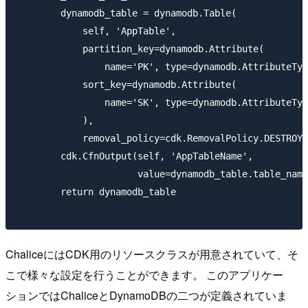
        dynamodb_table = dynamodb.Table(

            self, 'AppTable',

            partition_key=dynamodb.Attribute(

                name='PK', type=dynamodb.AttributeTyp
            sort_key=dynamodb.Attribute(

                name='SK', type=dynamodb.AttributeTyp
            ),

            removal_policy=cdk.RemovalPolicy.DESTROY)

        cdk.CfnOutput(self, 'AppTableName',

                      value=dynamodb_table.table_name
        return dynamodb_table

ChaliceにはCDK用のリソースクラスが用意されていて、そ
こで様々な設定を行うことができます。 このアプリケー
ションではChaliceとDynamoDBの二つが定義されていま