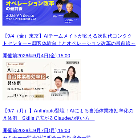
【9/4（金）東京】AIチームメイトが変える次世代コンタク
トセンター～顧客体験向上とオペレーション改革の最前線～
開催前
2026年9月4日(金) 15:00
【9/7（月）】Anthropic登壇！AIによる自治体業務効率化の
具体例ーSkillsで広がるClaudeの使い方ー
開催前
2026年9月7日(月) 15:00
セミナー一覧
会社説明会一覧
勉強会一覧