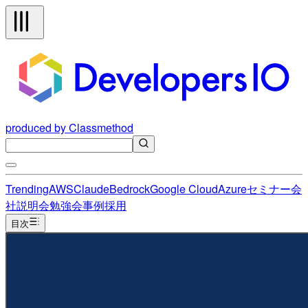
produced by Classmethod
Trending
AWS
Claude
Bedrock
Google Cloud
Azure
セミナー
会
社説明会
勉強会
事例
採用
目次