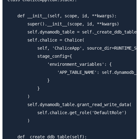
    def __init__(self, scope, id, **kwargs):

        super().__init__(scope, id, **kwargs)

        self.dynamodb_table = self._create_ddb_table(
        self.chalice = Chalice(

            self, 'ChaliceApp', source_dir=RUNTIME_SO
            stage_config={

                'environment_variables': {

                    'APP_TABLE_NAME': self.dynamodb_t
                }

            }

        )

        self.dynamodb_table.grant_read_write_data(

            self.chalice.get_role('DefaultRole')

        )

    def _create_ddb_table(self):
