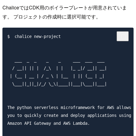
ChaliceではCDK用のボイラープレートが用意されていま
す。 プロジェクトの作成時に選択可能です。
$  chalice new-project

   ___  _  _    _    _     ___  ___  ___

  / __|| || |  /_\  | |   |_ _|/ __|| __|

 | (__ | __ | / _ \ | |__  | || (__ | _|

  \___||_||_|/_/ \_\|____||___|\___||___|

The python serverless microframework for AWS allows

you to quickly create and deploy applications using

Amazon API Gateway and AWS Lambda.
