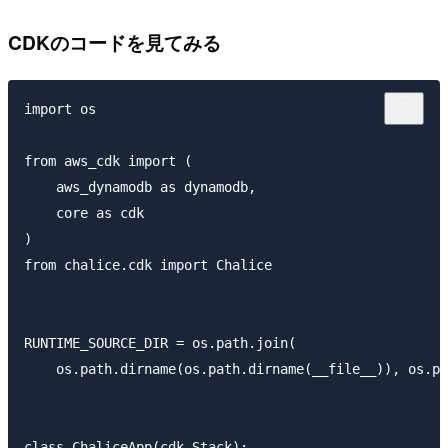
CDKのコードを見てみる
import os

from aws_cdk import (

    aws_dynamodb as dynamodb,

    core as cdk

)

from chalice.cdk import Chalice

RUNTIME_SOURCE_DIR = os.path.join(

    os.path.dirname(os.path.dirname(__file__)), os.pa
class ChaliceApp(cdk.Stack):
