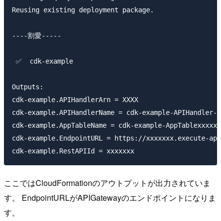
Reusing existing deployment package.

----割愛-----

 ✅  cdk-example

Outputs:

cdk-example.APIHandlerArn = XXXX

cdk-example.APIHandlerName = cdk-example-APIHandler-x
cdk-example.AppTableName = cdk-example-AppTablexxxxxx
cdk-example.EndpointURL = https://xxxxxxx.execute-api
ここではCloudFormationのアウトプットが出力されていま
す。 EndpointURLがAPIGatewayのエンドポイントになりま
す。