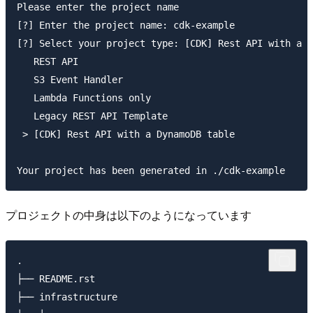
Please enter the project name

[?] Enter the project name: cdk-example

[?] Select your project type: [CDK] Rest API with a D
   REST API

   S3 Event Handler

   Lambda Functions only

   Legacy REST API Template

 > [CDK] Rest API with a DynamoDB table

プロジェクトの中身は以下のようになっています
.

├── README.rst

├── infrastructure
