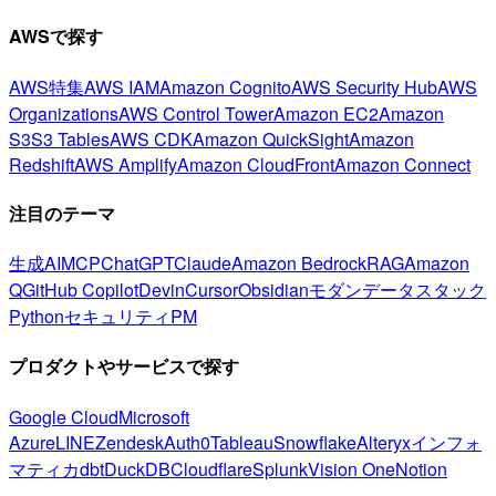
AWSで探す
AWS特集
AWS IAM
Amazon Cognito
AWS Security Hub
AWS
Organizations
AWS Control Tower
Amazon EC2
Amazon
S3
S3 Tables
AWS CDK
Amazon QuickSight
Amazon
Redshift
AWS Amplify
Amazon CloudFront
Amazon Connect
注目のテーマ
生成AI
MCP
ChatGPT
Claude
Amazon Bedrock
RAG
Amazon
Q
GitHub Copilot
Devin
Cursor
Obsidian
モダンデータスタック
Python
セキュリティ
PM
プロダクトやサービスで探す
Google Cloud
Microsoft
Azure
LINE
Zendesk
Auth0
Tableau
Snowflake
Alteryx
インフォ
マティカ
dbt
DuckDB
Cloudflare
Splunk
Vision One
Notion