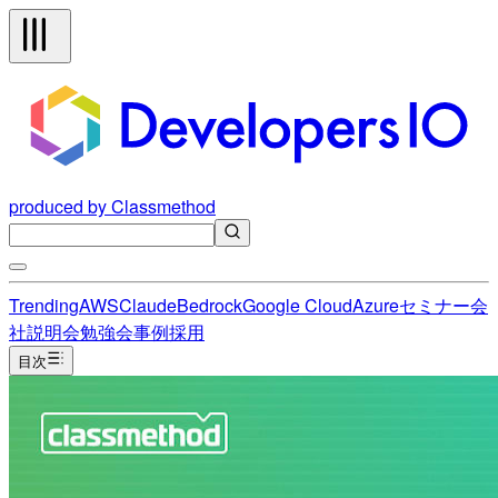
produced by Classmethod
Trending
AWS
Claude
Bedrock
Google Cloud
Azure
セミナー
会
社説明会
勉強会
事例
採用
目次