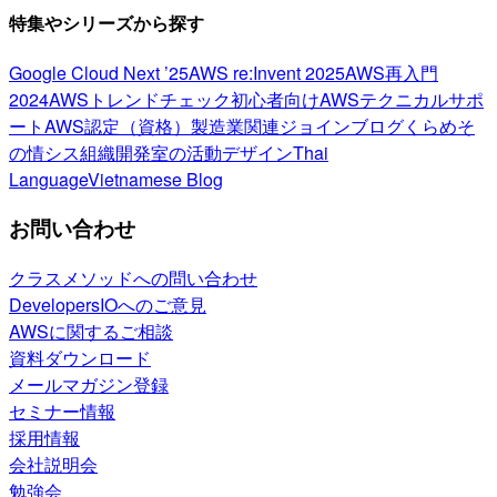
特集やシリーズから探す
Google Cloud Next ’25
AWS re:Invent 2025
AWS再入門
2024
AWSトレンドチェック
初心者向け
AWSテクニカルサポ
ート
AWS認定（資格）
製造業関連
ジョインブログ
くらめそ
の情シス
組織開発室の活動
デザイン
Thai
Language
Vietnamese Blog
お問い合わせ
クラスメソッドへの問い合わせ
DevelopersIOへのご意見
AWSに関するご相談
資料ダウンロード
メールマガジン登録
セミナー情報
採用情報
会社説明会
勉強会