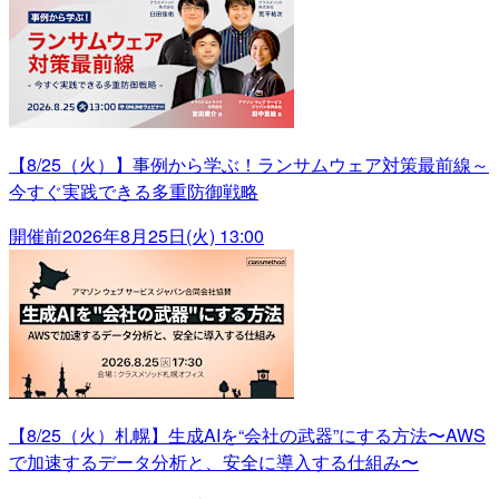
【8/25（火）】事例から学ぶ！ランサムウェア対策最前線～
今すぐ実践できる多重防御戦略
開催前
2026年8月25日(火) 13:00
【8/25（火）札幌】生成AIを“会社の武器”にする方法〜AWS
で加速するデータ分析と、安全に導入する仕組み〜