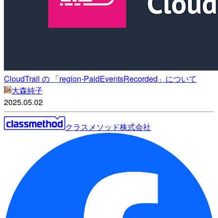
CloudTrail の 「region-PaidEventsRecorded」について
大森純子
2025.05.02
クラスメソッド株式会社