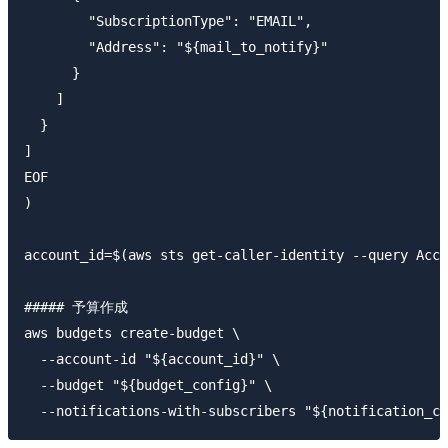
        "SubscriptionType": "EMAIL",

        "Address": "${mail_to_notify}"

      }

    ]

  }

]

EOF

)

account_id=$(aws sts get-caller-identity --query Acco
##### 予算作成

aws budgets create-budget \

  --account-id "${account_id}" \

  --budget "${budget_config}" \
