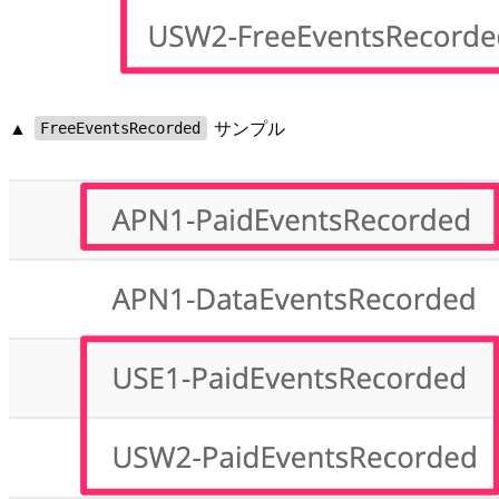
▲
サンプル
FreeEventsRecorded