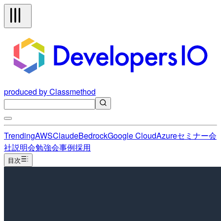
produced by Classmethod
Trending
AWS
Claude
Bedrock
Google Cloud
Azure
セミナー
会
社説明会
勉強会
事例
採用
目次