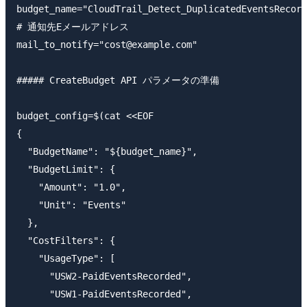
budget_name="CloudTrail_Detect_DuplicatedEventsRecord
# 通知先Eメールアドレス

mail_to_notify="cost@example.com"

##### CreateBudget API パラメータの準備

budget_config=$(cat <<EOF

{

  "BudgetName": "${budget_name}",

  "BudgetLimit": {

    "Amount": "1.0",

    "Unit": "Events"

  },

  "CostFilters": {

    "UsageType": [

      "USW2-PaidEventsRecorded",

      "USW1-PaidEventsRecorded",
