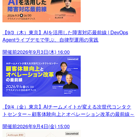
【9/3（木）東京】AIを活用した障害対応最前線 | DevOps
Agentライブデモで学ぶ、自律型運用の実践
開催前
2026年9月3日(木) 16:00
【9/4（金）東京】AIチームメイトが変える次世代コンタク
トセンター～顧客体験向上とオペレーション改革の最前線～
開催前
2026年9月4日(金) 15:00