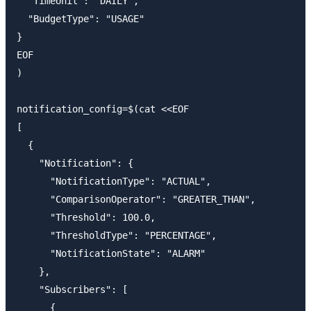
  "TimeUnit": "DAILY",

  "BudgetType": "USAGE"

}

EOF

)

notification_config=$(cat <<EOF

[

  {

    "Notification": {

      "NotificationType": "ACTUAL",

      "ComparisonOperator": "GREATER_THAN",

      "Threshold": 100.0,

      "ThresholdType": "PERCENTAGE",

      "NotificationState": "ALARM"

    },

    "Subscribers": [

      {
