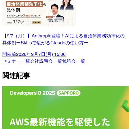
【9/7（月）】Anthropic登壇！AIによる自治体業務効率化の
具体例ーSkillsで広がるClaudeの使い方ー
開催前
2026年9月7日(月) 15:00
セミナー一覧
会社説明会一覧
勉強会一覧
関連記事