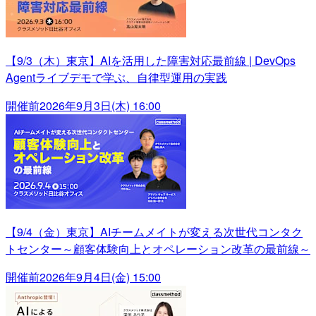
【9/3（木）東京】AIを活用した障害対応最前線 | DevOps
Agentライブデモで学ぶ、自律型運用の実践
開催前
2026年9月3日(木) 16:00
【9/4（金）東京】AIチームメイトが変える次世代コンタク
トセンター～顧客体験向上とオペレーション改革の最前線～
開催前
2026年9月4日(金) 15:00