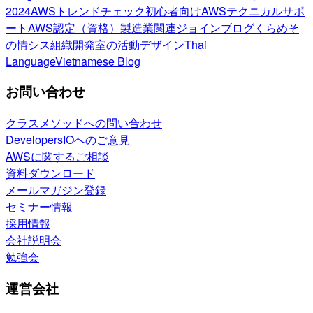
2024
AWSトレンドチェック
初心者向け
AWSテクニカルサポ
ート
AWS認定（資格）
製造業関連
ジョインブログ
くらめそ
の情シス
組織開発室の活動
デザイン
Thai
Language
Vietnamese Blog
お問い合わせ
クラスメソッドへの問い合わせ
DevelopersIOへのご意見
AWSに関するご相談
資料ダウンロード
メールマガジン登録
セミナー情報
採用情報
会社説明会
勉強会
運営会社