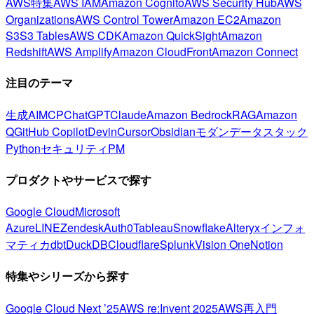
AWS特集
AWS IAM
Amazon Cognito
AWS Security Hub
AWS
Organizations
AWS Control Tower
Amazon EC2
Amazon
S3
S3 Tables
AWS CDK
Amazon QuickSight
Amazon
Redshift
AWS Amplify
Amazon CloudFront
Amazon Connect
注目のテーマ
生成AI
MCP
ChatGPT
Claude
Amazon Bedrock
RAG
Amazon
Q
GitHub Copilot
Devin
Cursor
Obsidian
モダンデータスタック
Python
セキュリティ
PM
プロダクトやサービスで探す
Google Cloud
Microsoft
Azure
LINE
Zendesk
Auth0
Tableau
Snowflake
Alteryx
インフォ
マティカ
dbt
DuckDB
Cloudflare
Splunk
Vision One
Notion
特集やシリーズから探す
Google Cloud Next ’25
AWS re:Invent 2025
AWS再入門