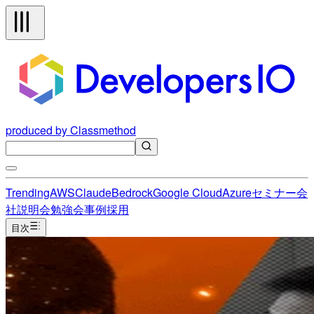
produced by Classmethod
Trending
AWS
Claude
Bedrock
Google Cloud
Azure
セミナー
会
社説明会
勉強会
事例
採用
目次