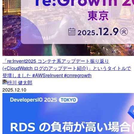
「re:Invent2025 コンテナ系アップデート振り返り
(+CloudWatch ログのアップデート紹介)」というタイトルで
登壇しました #AWSreInvent #cmregrowth
枡川 健太郎
2025.12.10