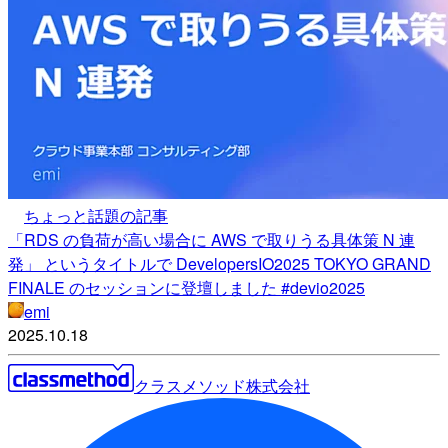
ちょっと話題の記事
「RDS の負荷が高い場合に AWS で取りうる具体策 N 連
発」 というタイトルで DevelopersIO2025 TOKYO GRAND
FINALE のセッションに登壇しました #devio2025
emi
2025.10.18
クラスメソッド株式会社