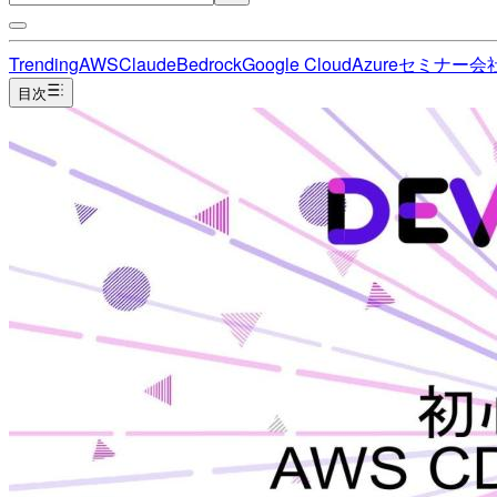
Trending
AWS
Claude
Bedrock
Google Cloud
Azure
セミナー
会
目次