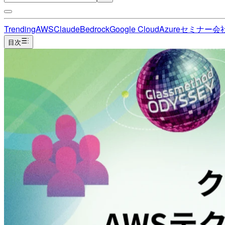
Trending
AWS
Claude
Bedrock
Google Cloud
Azure
セミナー
会
目次