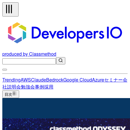
produced by Classmethod
Trending
AWS
Claude
Bedrock
Google Cloud
Azure
セミナー
会
社説明会
勉強会
事例
採用
目次