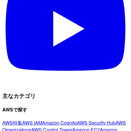
主なカテゴリ
AWSで探す
AWS特集
AWS IAM
Amazon Cognito
AWS Security Hub
AWS
Organizations
AWS Control Tower
Amazon EC2
Amazon