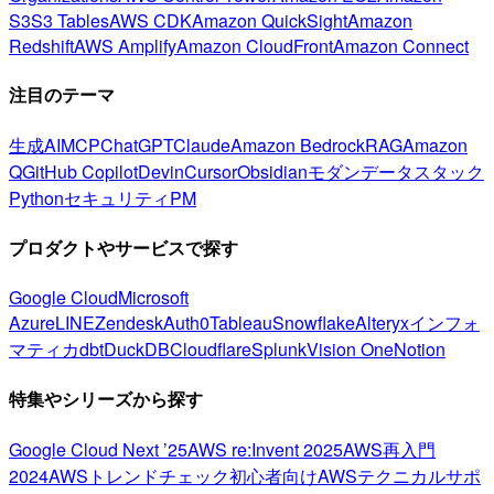
S3
S3 Tables
AWS CDK
Amazon QuickSight
Amazon
Redshift
AWS Amplify
Amazon CloudFront
Amazon Connect
注目のテーマ
生成AI
MCP
ChatGPT
Claude
Amazon Bedrock
RAG
Amazon
Q
GitHub Copilot
Devin
Cursor
Obsidian
モダンデータスタック
Python
セキュリティ
PM
プロダクトやサービスで探す
Google Cloud
Microsoft
Azure
LINE
Zendesk
Auth0
Tableau
Snowflake
Alteryx
インフォ
マティカ
dbt
DuckDB
Cloudflare
Splunk
Vision One
Notion
特集やシリーズから探す
Google Cloud Next ’25
AWS re:Invent 2025
AWS再入門
2024
AWSトレンドチェック
初心者向け
AWSテクニカルサポ