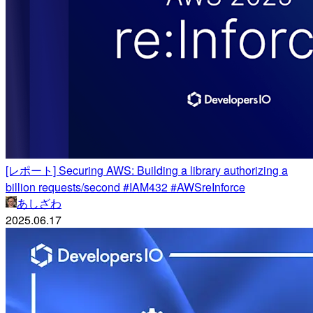
[レポート] Securing AWS: Building a library authorizing a
billion requests/second #IAM432 #AWSreInforce
あしざわ
2025.06.17