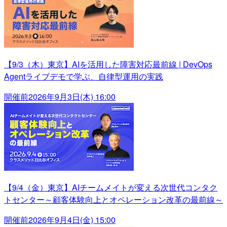
【9/3（木）東京】AIを活用した障害対応最前線 | DevOps
Agentライブデモで学ぶ、自律型運用の実践
開催前
2026年9月3日(木) 16:00
【9/4（金）東京】AIチームメイトが変える次世代コンタク
トセンター～顧客体験向上とオペレーション改革の最前線～
開催前
2026年9月4日(金) 15:00