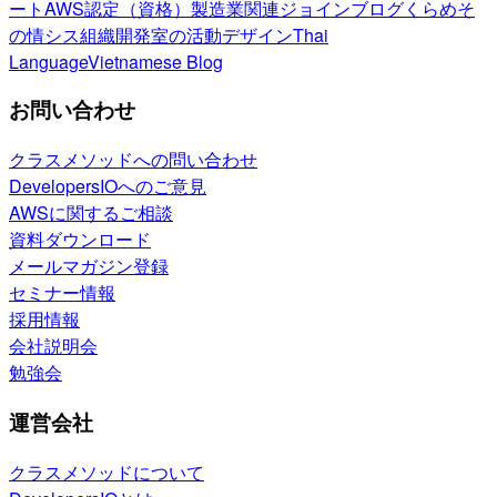
ート
AWS認定（資格）
製造業関連
ジョインブログ
くらめそ
の情シス
組織開発室の活動
デザイン
Thai
Language
Vietnamese Blog
お問い合わせ
クラスメソッドへの問い合わせ
DevelopersIOへのご意見
AWSに関するご相談
資料ダウンロード
メールマガジン登録
セミナー情報
採用情報
会社説明会
勉強会
運営会社
クラスメソッドについて