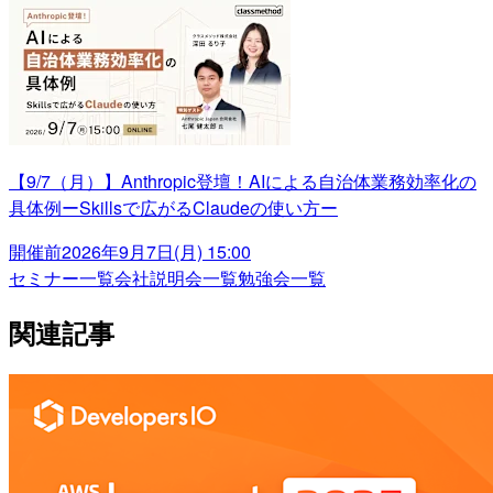
【9/7（月）】Anthropic登壇！AIによる自治体業務効率化の
具体例ーSkillsで広がるClaudeの使い方ー
開催前
2026年9月7日(月) 15:00
セミナー一覧
会社説明会一覧
勉強会一覧
関連記事