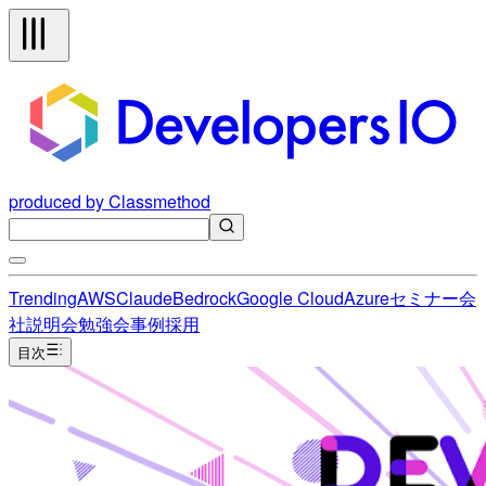
produced by Classmethod
Trending
AWS
Claude
Bedrock
Google Cloud
Azure
セミナー
会
社説明会
勉強会
事例
採用
目次