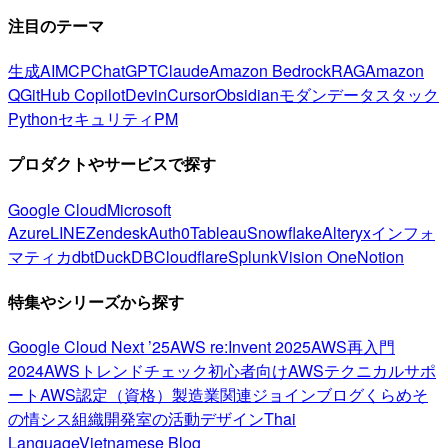
注目のテーマ
生成AI
MCP
ChatGPT
Claude
Amazon Bedrock
RAG
Amazon
Q
GitHub Copilot
Devin
Cursor
Obsidian
モダンデータスタック
Python
セキュリティ
PM
プロダクトやサービスで探す
Google Cloud
Microsoft
Azure
LINE
Zendesk
Auth0
Tableau
Snowflake
Alteryx
インフォ
マティカ
dbt
DuckDB
Cloudflare
Splunk
Vision One
Notion
特集やシリーズから探す
Google Cloud Next ’25
AWS re:Invent 2025
AWS再入門
2024
AWSトレンドチェック
初心者向け
AWSテクニカルサポ
ート
AWS認定（資格）
製造業関連
ジョインブログ
くらめそ
の情シス
組織開発室の活動
デザイン
Thai
Language
Vietnamese Blog