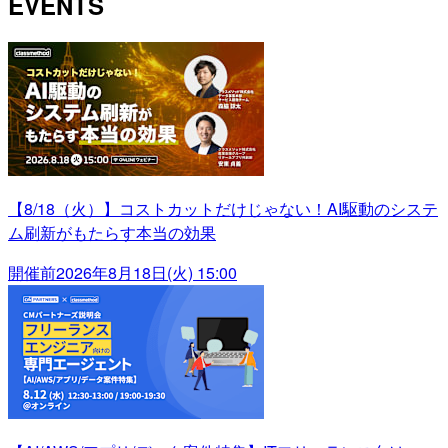
EVENTS
【8/18（火）】コストカットだけじゃない！AI駆動のシステ
ム刷新がもたらす本当の効果
開催前
2026年8月18日(火) 15:00