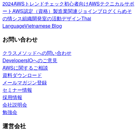
2024
AWSトレンドチェック
初心者向け
AWSテクニカルサポ
ート
AWS認定（資格）
製造業関連
ジョインブログ
くらめそ
の情シス
組織開発室の活動
デザイン
Thai
Language
Vietnamese Blog
お問い合わせ
クラスメソッドへの問い合わせ
DevelopersIOへのご意見
AWSに関するご相談
資料ダウンロード
メールマガジン登録
セミナー情報
採用情報
会社説明会
勉強会
運営会社