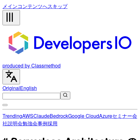
メインコンテンツへスキップ
produced by Classmethod
Original
English
Trending
AWS
Claude
Bedrock
Google Cloud
Azure
セミナー
会
社説明会
勉強会
事例
採用