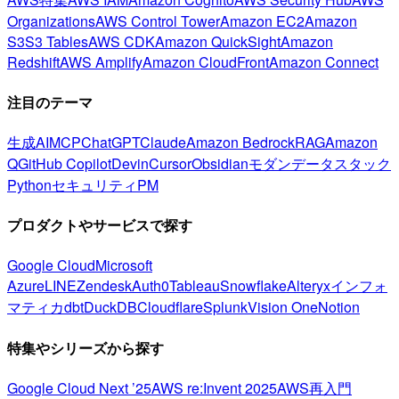
Organizations
AWS Control Tower
Amazon EC2
Amazon
S3
S3 Tables
AWS CDK
Amazon QuickSight
Amazon
Redshift
AWS Amplify
Amazon CloudFront
Amazon Connect
注目のテーマ
生成AI
MCP
ChatGPT
Claude
Amazon Bedrock
RAG
Amazon
Q
GitHub Copilot
Devin
Cursor
Obsidian
モダンデータスタック
Python
セキュリティ
PM
プロダクトやサービスで探す
Google Cloud
Microsoft
Azure
LINE
Zendesk
Auth0
Tableau
Snowflake
Alteryx
インフォ
マティカ
dbt
DuckDB
Cloudflare
Splunk
Vision One
Notion
特集やシリーズから探す
Google Cloud Next ’25
AWS re:Invent 2025
AWS再入門