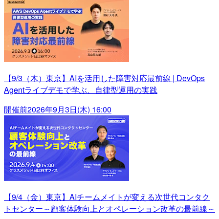
【9/3（木）東京】AIを活用した障害対応最前線 | DevOps
Agentライブデモで学ぶ、自律型運用の実践
開催前
2026年9月3日(木) 16:00
【9/4（金）東京】AIチームメイトが変える次世代コンタク
トセンター～顧客体験向上とオペレーション改革の最前線～