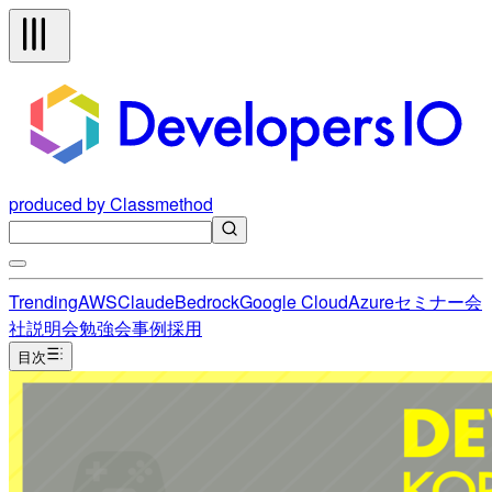
produced by Classmethod
Trending
AWS
Claude
Bedrock
Google Cloud
Azure
セミナー
会
社説明会
勉強会
事例
採用
目次