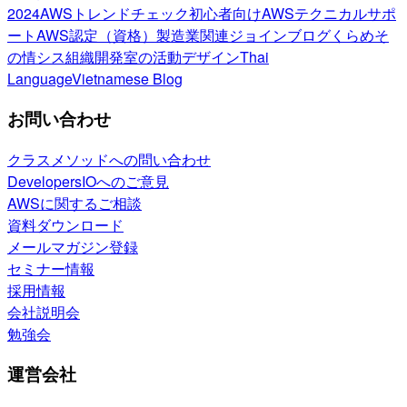
2024
AWSトレンドチェック
初心者向け
AWSテクニカルサポ
ート
AWS認定（資格）
製造業関連
ジョインブログ
くらめそ
の情シス
組織開発室の活動
デザイン
Thai
Language
Vietnamese Blog
お問い合わせ
クラスメソッドへの問い合わせ
DevelopersIOへのご意見
AWSに関するご相談
資料ダウンロード
メールマガジン登録
セミナー情報
採用情報
会社説明会
勉強会
運営会社