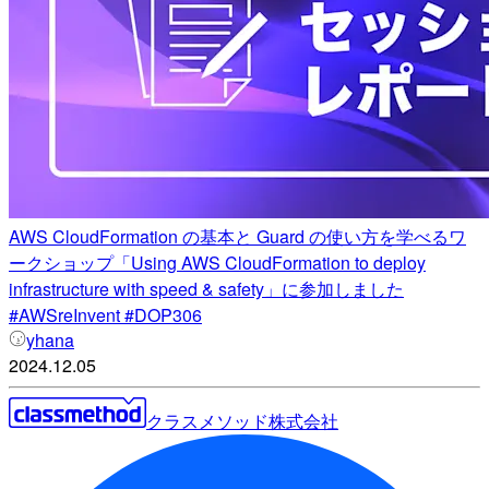
AWS CloudFormation の基本と Guard の使い方を学べるワ
ークショップ「Using AWS CloudFormation to deploy
infrastructure with speed & safety」に参加しました
#AWSreInvent #DOP306
yhana
2024.12.05
クラスメソッド株式会社