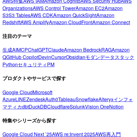
AWS特集
AWS IAM
Amazon Cognito
AWS Security Hub
AWS
Organizations
AWS Control Tower
Amazon EC2
Amazon
S3
S3 Tables
AWS CDK
Amazon QuickSight
Amazon
Redshift
AWS Amplify
Amazon CloudFront
Amazon Connect
注目のテーマ
生成AI
MCP
ChatGPT
Claude
Amazon Bedrock
RAG
Amazon
Q
GitHub Copilot
Devin
Cursor
Obsidian
モダンデータスタック
Python
セキュリティ
PM
プロダクトやサービスで探す
Google Cloud
Microsoft
Azure
LINE
Zendesk
Auth0
Tableau
Snowflake
Alteryx
インフォ
マティカ
dbt
DuckDB
Cloudflare
Splunk
Vision One
Notion
特集やシリーズから探す
Google Cloud Next ’25
AWS re:Invent 2025
AWS再入門