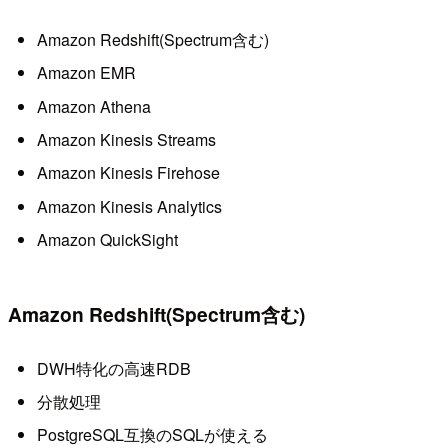
Amazon Redshift(Spectrum含む)
Amazon EMR
Amazon Athena
Amazon Kinesis Streams
Amazon Kinesis Firehose
Amazon Kinesis Analytics
Amazon QuickSight
Amazon Redshift(Spectrum含む)
DWH特化の高速RDB
分散処理
PostgreSQL互換のSQLが使える