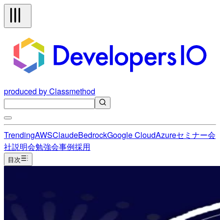
produced by Classmethod
Trending
AWS
Claude
Bedrock
Google Cloud
Azure
セミナー
会
社説明会
勉強会
事例
採用
目次