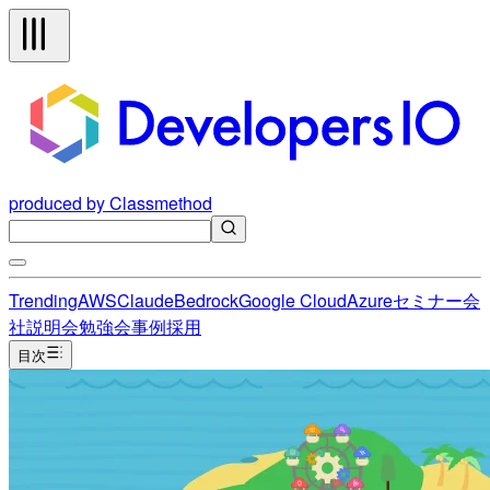
produced by Classmethod
Trending
AWS
Claude
Bedrock
Google Cloud
Azure
セミナー
会
社説明会
勉強会
事例
採用
目次