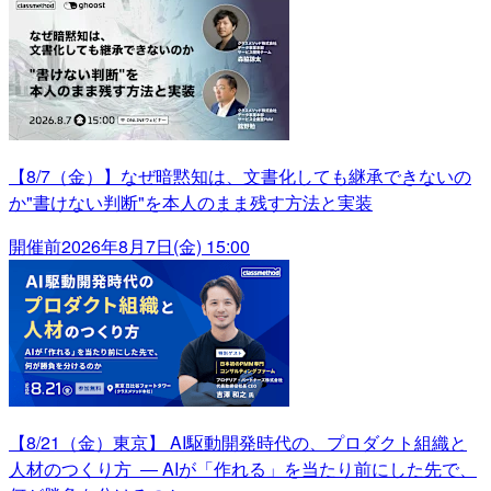
【8/7（金）】なぜ暗黙知は、文書化しても継承できないの
か"書けない判断"を本人のまま残す方法と実装
開催前
2026年8月7日(金) 15:00
【8/21（金）東京】 AI駆動開発時代の、プロダクト組織と
人材のつくり方 ― AIが「作れる」を当たり前にした先で、