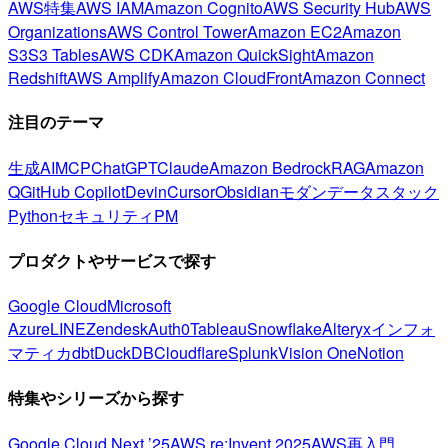
AWS特集
AWS IAM
Amazon Cognito
AWS Security Hub
AWS
Organizations
AWS Control Tower
Amazon EC2
Amazon
S3
S3 Tables
AWS CDK
Amazon QuickSight
Amazon
Redshift
AWS Amplify
Amazon CloudFront
Amazon Connect
注目のテーマ
生成AI
MCP
ChatGPT
Claude
Amazon Bedrock
RAG
Amazon
Q
GitHub Copilot
Devin
Cursor
Obsidian
モダンデータスタック
Python
セキュリティ
PM
プロダクトやサービスで探す
Google Cloud
Microsoft
Azure
LINE
Zendesk
Auth0
Tableau
Snowflake
Alteryx
インフォ
マティカ
dbt
DuckDB
Cloudflare
Splunk
Vision One
Notion
特集やシリーズから探す
Google Cloud Next ’25
AWS re:Invent 2025
AWS再入門