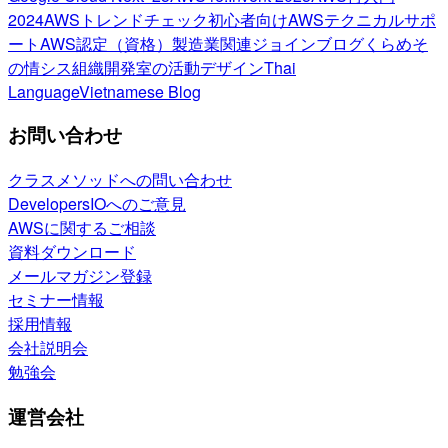
2024
AWSトレンドチェック
初心者向け
AWSテクニカルサポ
ート
AWS認定（資格）
製造業関連
ジョインブログ
くらめそ
の情シス
組織開発室の活動
デザイン
Thai
Language
Vietnamese Blog
お問い合わせ
クラスメソッドへの問い合わせ
DevelopersIOへのご意見
AWSに関するご相談
資料ダウンロード
メールマガジン登録
セミナー情報
採用情報
会社説明会
勉強会
運営会社