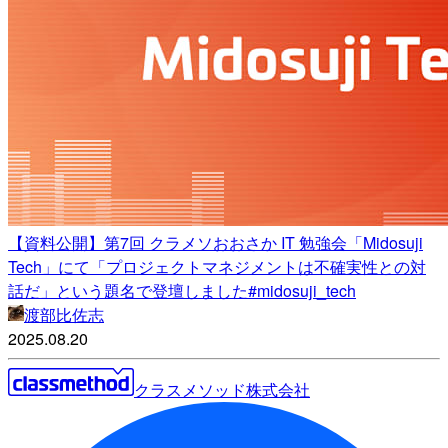
【資料公開】第7回 クラメソおおさか IT 勉強会「Midosuji
Tech」にて「プロジェクトマネジメントは不確実性との対
話だ」という題名で登壇しました#midosuji_tech
渡部比佐志
2025.08.20
クラスメソッド株式会社