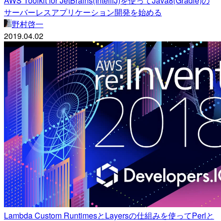
AWS Toolkit for JetBrains(IntelliJ)を使ってJava8(Gradle)の
サーバーレスアプリケーション開発を始める
野村啓一
2019.04.02
Lambda Custom RuntimesとLayersの仕組みを使ってPerlと