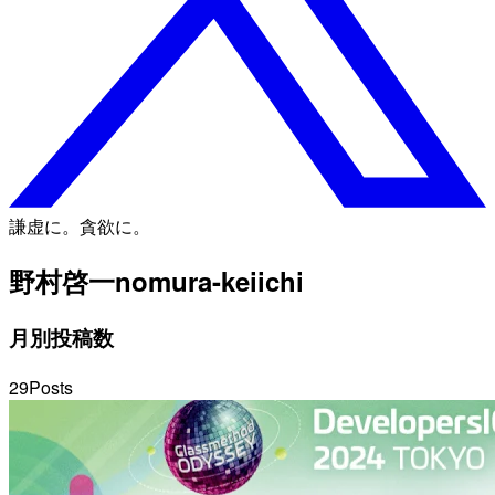
謙虚に。貪欲に。
野村啓一
nomura-keiichi
月別投稿数
29
Posts