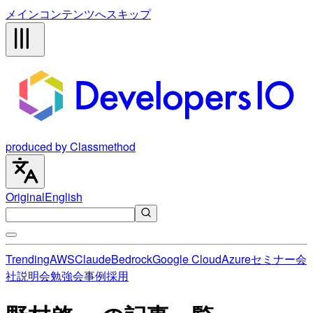
メインコンテンツへスキップ
produced by Classmethod
Original
English
Trending
AWS
Claude
Bedrock
Google Cloud
Azure
セミナー
会
社説明会
勉強会
事例
採用