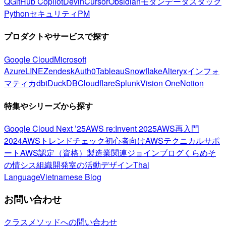
Q
GitHub Copilot
Devin
Cursor
Obsidian
モダンデータスタック
Python
セキュリティ
PM
プロダクトやサービスで探す
Google Cloud
Microsoft
Azure
LINE
Zendesk
Auth0
Tableau
Snowflake
Alteryx
インフォ
マティカ
dbt
DuckDB
Cloudflare
Splunk
Vision One
Notion
特集やシリーズから探す
Google Cloud Next ’25
AWS re:Invent 2025
AWS再入門
2024
AWSトレンドチェック
初心者向け
AWSテクニカルサポ
ート
AWS認定（資格）
製造業関連
ジョインブログ
くらめそ
の情シス
組織開発室の活動
デザイン
Thai
Language
Vietnamese Blog
お問い合わせ
クラスメソッドへの問い合わせ