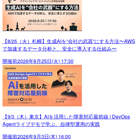
【8/25（火）札幌】生成AIを“会社の武器”にする方法〜AWS
で加速するデータ分析と、安全に導入する仕組み〜
開催前
2026年8月25日(火) 17:30
【9/3（木）東京】AIを活用した障害対応最前線 | DevOps
Agentライブデモで学ぶ、自律型運用の実践
開催前
2026年9月3日(木) 16:00