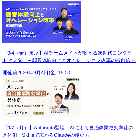
【9/4（金）東京】AIチームメイトが変える次世代コンタク
トセンター～顧客体験向上とオペレーション改革の最前線～
開催前
2026年9月4日(金) 15:00
【9/7（月）】Anthropic登壇！AIによる自治体業務効率化の
具体例ーSkillsで広がるClaudeの使い方ー