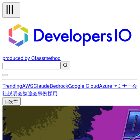
produced by Classmethod
Trending
AWS
Claude
Bedrock
Google Cloud
Azure
セミナー
会
社説明会
勉強会
事例
採用
目次