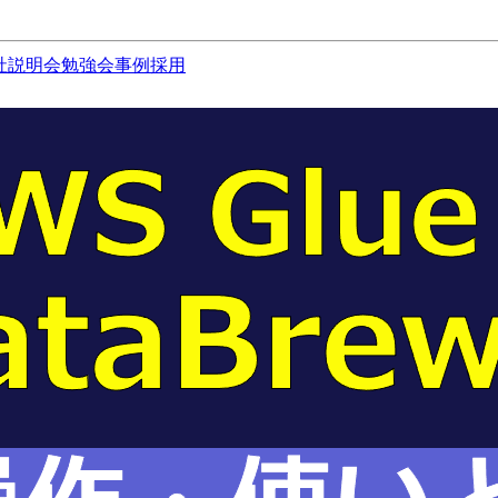
社説明会
勉強会
事例
採用