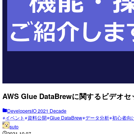
AWS Glue DataBrewに関するビデオ
DevelopersIO 2021 Decade
イベント
資料公開
Glue DataBrew
データ分析
初心者向
suto
2021.10.07