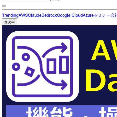
Trending
AWS
Claude
Bedrock
Google Cloud
Azure
セミナー
会
目次