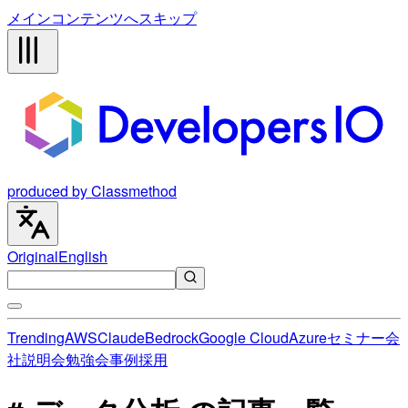
メインコンテンツへスキップ
produced by Classmethod
Original
English
Trending
AWS
Claude
Bedrock
Google Cloud
Azure
セミナー
会
社説明会
勉強会
事例
採用