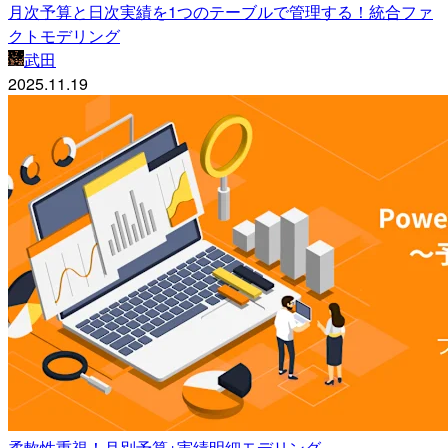
月次予算と日次実績を1つのテーブルで管理する！統合ファ
クトモデリング
武田
2025.11.19
柔軟性重視！月別予算+実績明細モデリング