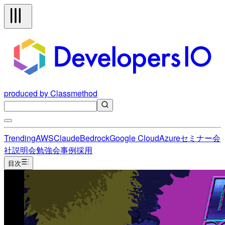
produced by Classmethod
Trending
AWS
Claude
Bedrock
Google Cloud
Azure
セミナー
会
社説明会
勉強会
事例
採用
目次