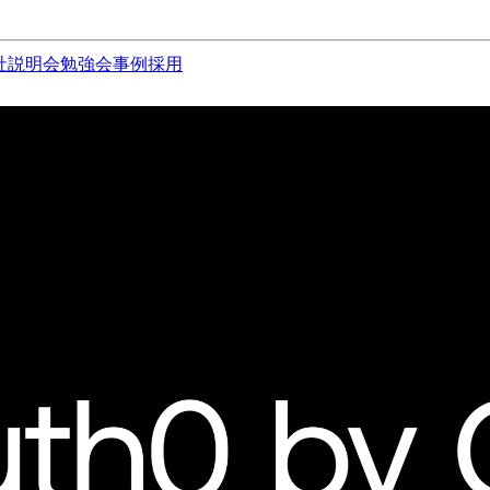
社説明会
勉強会
事例
採用