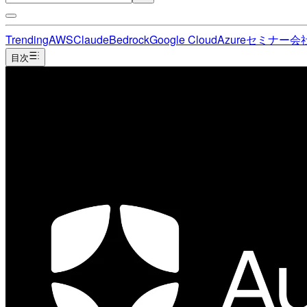
Trending
AWS
Claude
Bedrock
Google Cloud
Azure
セミナー
会
目次