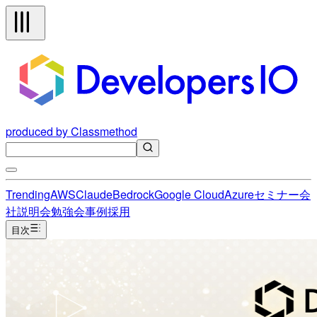
produced by Classmethod
Trending
AWS
Claude
Bedrock
Google Cloud
Azure
セミナー
会
社説明会
勉強会
事例
採用
目次