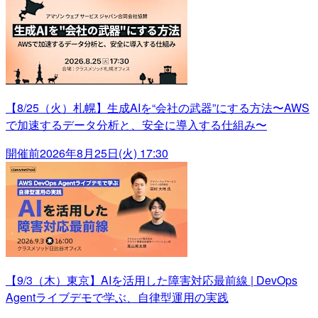
【8/25（火）札幌】生成AIを“会社の武器”にする方法〜AWS
で加速するデータ分析と、安全に導入する仕組み〜
開催前
2026年8月25日(火) 17:30
【9/3（木）東京】AIを活用した障害対応最前線 | DevOps
Agentライブデモで学ぶ、自律型運用の実践