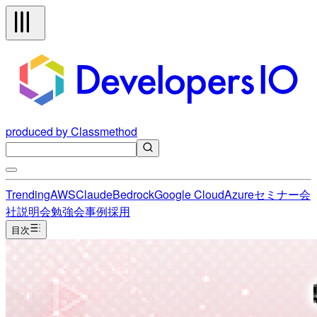
produced by Classmethod
Trending
AWS
Claude
Bedrock
Google Cloud
Azure
セミナー
会
社説明会
勉強会
事例
採用
目次