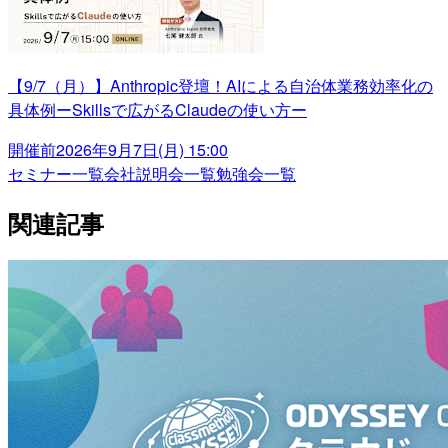
【9/7（月）】Anthropic登壇！AIによる自治体業務効率化の
具体例ーSkillsで広がるClaudeの使い方ー
開催前
2026年9月7日(月) 15:00
セミナー一覧
会社説明会一覧
勉強会一覧
関連記事