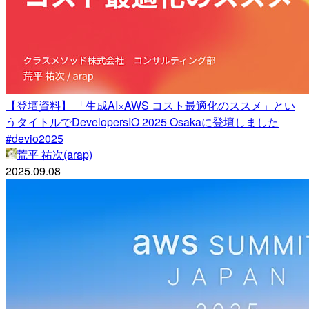
【登壇資料】 「生成AI×AWS コスト最適化のススメ」とい
うタイトルでDevelopersIO 2025 Osakaに登壇しました
#devio2025
荒平 祐次(arap)
2025.09.08