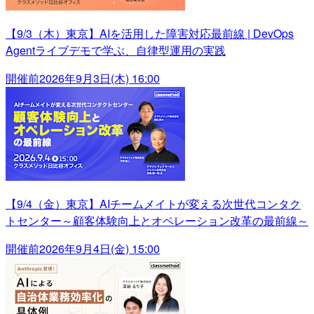
【9/3（木）東京】AIを活用した障害対応最前線 | DevOps
Agentライブデモで学ぶ、自律型運用の実践
開催前
2026年9月3日(木) 16:00
【9/4（金）東京】AIチームメイトが変える次世代コンタク
トセンター～顧客体験向上とオペレーション改革の最前線～
開催前
2026年9月4日(金) 15:00