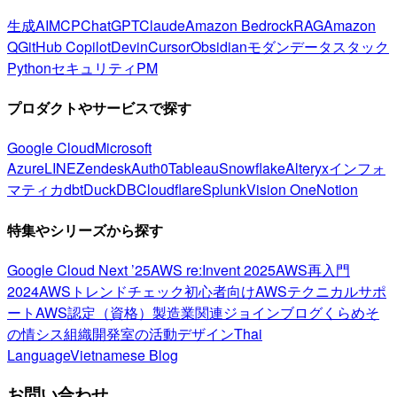
生成AI
MCP
ChatGPT
Claude
Amazon Bedrock
RAG
Amazon
Q
GitHub Copilot
Devin
Cursor
Obsidian
モダンデータスタック
Python
セキュリティ
PM
プロダクトやサービスで探す
Google Cloud
Microsoft
Azure
LINE
Zendesk
Auth0
Tableau
Snowflake
Alteryx
インフォ
マティカ
dbt
DuckDB
Cloudflare
Splunk
Vision One
Notion
特集やシリーズから探す
Google Cloud Next ’25
AWS re:Invent 2025
AWS再入門
2024
AWSトレンドチェック
初心者向け
AWSテクニカルサポ
ート
AWS認定（資格）
製造業関連
ジョインブログ
くらめそ
の情シス
組織開発室の活動
デザイン
Thai
Language
Vietnamese Blog
お問い合わせ