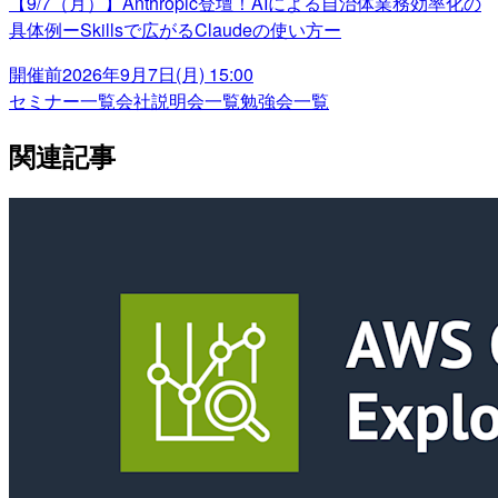
【9/7（月）】Anthropic登壇！AIによる自治体業務効率化の
具体例ーSkillsで広がるClaudeの使い方ー
開催前
2026年9月7日(月) 15:00
セミナー一覧
会社説明会一覧
勉強会一覧
関連記事