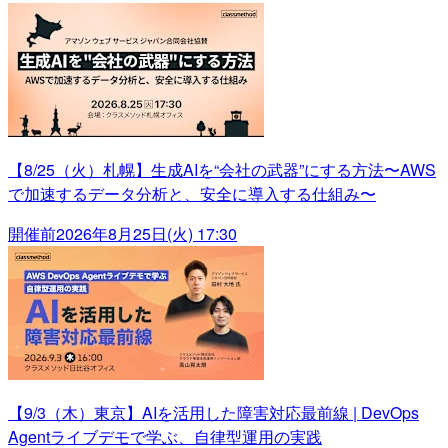
【8/25（火）札幌】生成AIを“会社の武器”にする方法〜AWS
で加速するデータ分析と、安全に導入する仕組み〜
開催前
2026年8月25日(火) 17:30
【9/3（木）東京】AIを活用した障害対応最前線 | DevOps
Agentライブデモで学ぶ、自律型運用の実践