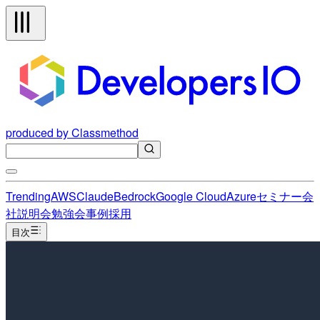
produced by Classmethod
Trending
AWS
Claude
Bedrock
Google Cloud
Azure
セミナー
会
社説明会
勉強会
事例
採用
目次