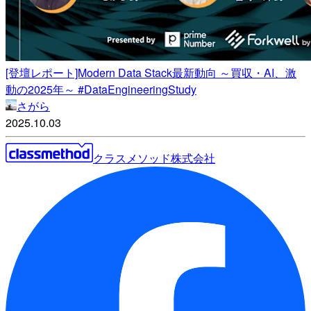
[登壇レポート]Modern Data Stack最新動向 ～買収・AI、激
動の2025年～ #DataEngineeringStudy
さがら
2025.10.03
クラスメソッド株式会社