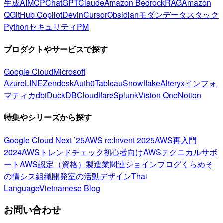
生成AI
MCP
ChatGPT
Claude
Amazon Bedrock
RAG
Amazon
Q
GitHub Copilot
Devin
Cursor
Obsidian
モダンデータスタック
Python
セキュリティ
PM
プロダクトやサービスで探す
Google Cloud
Microsoft
Azure
LINE
Zendesk
Auth0
Tableau
Snowflake
Alteryx
インフォ
マティカ
dbt
DuckDB
Cloudflare
Splunk
Vision One
Notion
特集やシリーズから探す
Google Cloud Next ’25
AWS re:Invent 2025
AWS再入門
2024
AWSトレンドチェック
初心者向け
AWSテクニカルサポ
ート
AWS認定（資格）
製造業関連
ジョインブログ
くらめそ
の情シス
組織開発室の活動
デザイン
Thai
Language
Vietnamese Blog
お問い合わせ