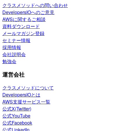
クラスメソッドへの問い合わせ
DevelopersIOへのご意見
AWSに関するご相談
資料ダウンロード
メールマガジン登録
セミナー情報
採用情報
会社説明会
勉強会
運営会社
クラスメソッドについて
DevelopersIOとは
AWS支援サービス一覧
公式X(Twitter)
公式YouTube
公式Facebook
公式LinkedIn