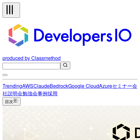
produced by Classmethod
Trending
AWS
Claude
Bedrock
Google Cloud
Azure
セミナー
会
社説明会
勉強会
事例
採用
目次