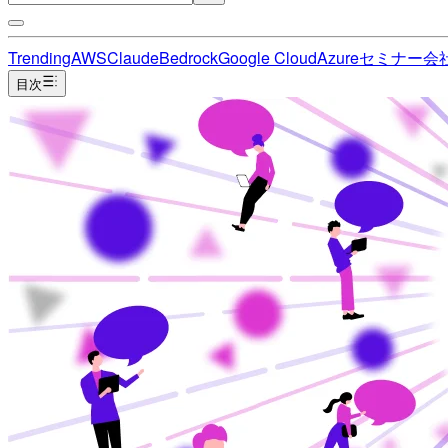
Trending
AWS
Claude
Bedrock
Google Cloud
Azure
セミナー
会
目次