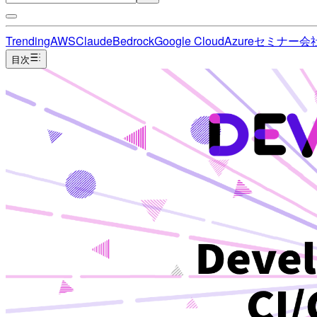
Trending
AWS
Claude
Bedrock
Google Cloud
Azure
セミナー
会
目次