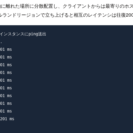
トを地理的に離れた場所に分散配置し、クライアントからは最寄り
ランドリージョンで立ち上げると相互のレイテンシは往復200
ンドのインスタンスにping送出

.

01 ms

01 ms

01 ms

01 ms

01 ms

01 ms

01 ms

01 ms

01 ms

201 ms
