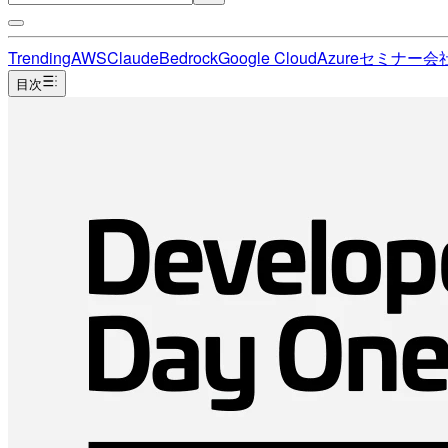
Trending
AWS
Claude
Bedrock
Google Cloud
Azure
セミナー
会
目次