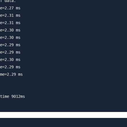
f data.

e=2.27 ms

e=2.31 ms

e=2.31 ms

e=2.30 ms

e=2.30 ms

e=2.29 ms

e=2.29 ms

e=2.30 ms

e=2.29 ms

me=2.29 ms

time 9012ms
