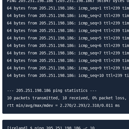
PING 205.251.198.186 (205.251.198.186) 56(84) bytes o
64 bytes from 205.251.198.186: icmp_seq=1 ttl=239 tim
64 bytes from 205.251.198.186: icmp_seq=2 ttl=239 tim
64 bytes from 205.251.198.186: icmp_seq=3 ttl=239 tim
64 bytes from 205.251.198.186: icmp_seq=4 ttl=239 tim
64 bytes from 205.251.198.186: icmp_seq=5 ttl=239 tim
64 bytes from 205.251.198.186: icmp_seq=6 ttl=239 tim
64 bytes from 205.251.198.186: icmp_seq=7 ttl=239 tim
64 bytes from 205.251.198.186: icmp_seq=8 ttl=239 tim
64 bytes from 205.251.198.186: icmp_seq=9 ttl=239 tim
64 bytes from 205.251.198.186: icmp_seq=10 ttl=239 ti
--- 205.251.198.186 ping statistics ---

10 packets transmitted, 10 received, 0% packet loss, 
[ireland] $ ping 205.251.198.186 -c 10
