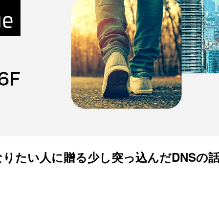
たい人に贈る少し突っ込んだDNSの話 #devi