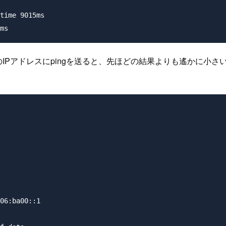
time 9015ms

バーのIPアドレスにpingを送ると、先ほどの結果よりも遙かに
06:ba00::1
