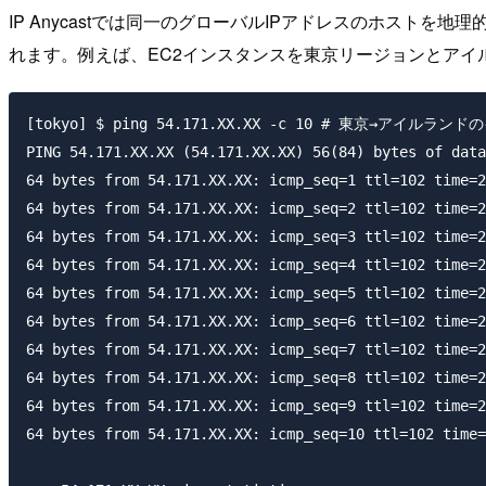
IP Anycastでは同一のグローバルIPアドレスのホス
れます。例えば、EC2インスタンスを東京リージョンとアイル
[tokyo] $ ping 54.171.XX.XX -c 10 # 東京→アイルラ
PING 54.171.XX.XX (54.171.XX.XX) 56(84) bytes of data
64 bytes from 54.171.XX.XX: icmp_seq=1 ttl=102 time=2
64 bytes from 54.171.XX.XX: icmp_seq=2 ttl=102 time=2
64 bytes from 54.171.XX.XX: icmp_seq=3 ttl=102 time=2
64 bytes from 54.171.XX.XX: icmp_seq=4 ttl=102 time=2
64 bytes from 54.171.XX.XX: icmp_seq=5 ttl=102 time=2
64 bytes from 54.171.XX.XX: icmp_seq=6 ttl=102 time=2
64 bytes from 54.171.XX.XX: icmp_seq=7 ttl=102 time=2
64 bytes from 54.171.XX.XX: icmp_seq=8 ttl=102 time=2
64 bytes from 54.171.XX.XX: icmp_seq=9 ttl=102 time=2
64 bytes from 54.171.XX.XX: icmp_seq=10 ttl=102 time=