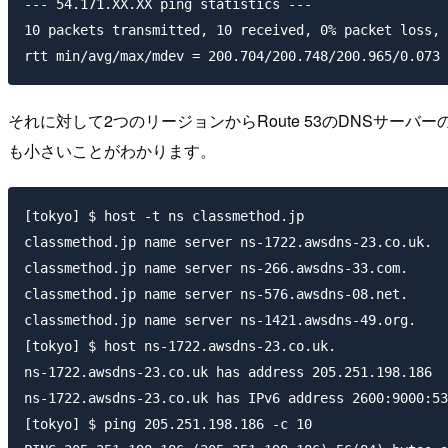
--- 54.171.XX.XX ping statistics ---

10 packets transmitted, 10 received, 0% packet loss, 
それに対して2つのリージョンからRoute 53のDNSサー
も小さいことがわかります。
[tokyo] $ host -t ns classmethod.jp

classmethod.jp name server ns-1722.awsdns-23.co.uk.

classmethod.jp name server ns-266.awsdns-33.com.

classmethod.jp name server ns-576.awsdns-08.net.

classmethod.jp name server ns-1421.awsdns-49.org.

[tokyo] $ host ns-1722.awsdns-23.co.uk.

ns-1722.awsdns-23.co.uk has address 205.251.198.186

ns-1722.awsdns-23.co.uk has IPv6 address 2600:9000:53
[tokyo] $ ping 205.251.198.186 -c 10
