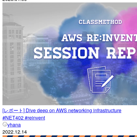
[レポート] Dive deep on AWS networking infrastructure
#NET402 #reinvent
yhana
2022.12.14