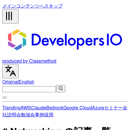
メインコンテンツへスキップ
produced by Classmethod
Original
English
Trending
AWS
Claude
Bedrock
Google Cloud
Azure
セミナー
会
社説明会
勉強会
事例
採用