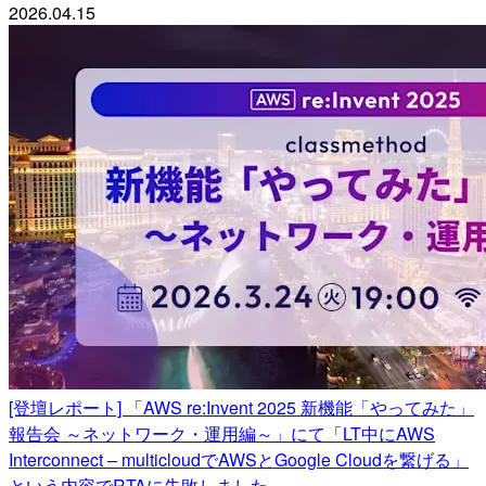
2026.04.15
[登壇レポート] 「AWS re:Invent 2025 新機能「やってみた」
報告会 ～ネットワーク・運用編～」にて「LT中にAWS
Interconnect – multicloudでAWSとGoogle Cloudを繋げる」
という内容でRTAに失敗しました