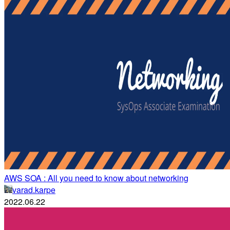
AWS SOA : All you need to know about networking
varad.karpe
2022.06.22