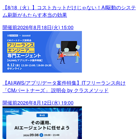
【8/18（火）】コストカットだけじゃない！AI駆動のシステ
ム刷新がもたらす本当の効果
開催前
2026年8月18日(火) 15:00
【AI/AWS/アプリ/データ案件特集】ITフリーランス向け
「CMパートナーズ」 説明会 by クラスメソッド
開催前
2026年8月12日(水) 19:00