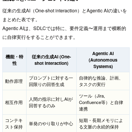
従来の生成AI（One-shot interaction）とAgentic AIの違いを
まとめた表です。
Agentic AIは、SDLCでは特に、要件定義〜運用まで横断的
に自律実行をすることができます。
Agentic AI
機能・特
従来の生成AI (One-
(Autonomous
性
shot Interaction)
Systems)
プロンプトに対する一
自律的な推論、計画、
動作原理
回限りの回答生成
タスクの実行
ツール（Jira,
人間の指示に対しAIが
相互作用
Confluence等）と自律
回答するのみ
連携
コンテキ
短期・長期メモリによ
単発のやり取りが中心
スト保持
る文脈の永続的保持