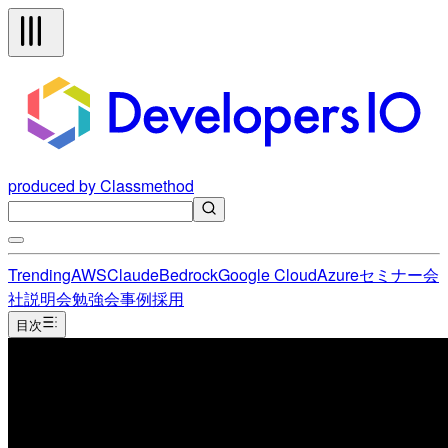
produced by Classmethod
Trending
AWS
Claude
Bedrock
Google Cloud
Azure
セミナー
会
社説明会
勉強会
事例
採用
目次