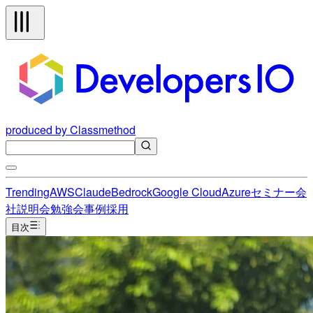
produced by Classmethod
Trending
AWS
Claude
Bedrock
Google Cloud
Azure
セミナー
会
社説明会
勉強会
事例
採用
目次