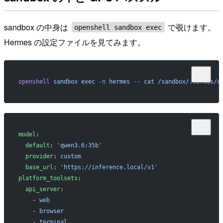
sandbox の中身は
で覗けます。
openshell sandbox exec
Hermes の設定ファイルを見てみます。
openshell
 sandbox
 exec
 -n
 hermes
 --
 cat
 /sandbox/.hermes/c
model
:
  default
: 
'qwen3.6:35b'
  provider
: 
custom
  base_url
: 
'https://inference.local/v1'
platform_toolsets
:
  api_server
:
    - 
web
    - 
browser
    - 
terminal