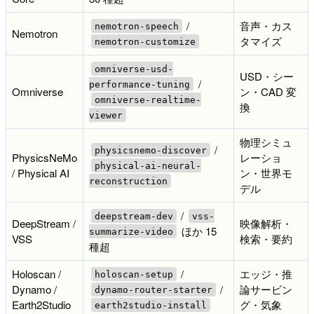
/
音声・カス
nemotron-speech
Nemotron
タマイズ
nemotron-customize
omniverse-usd-
USD・シー
/
performance-tuning
Omniverse
ン・CAD 変
omniverse-realtime-
換
viewer
物理シミュ
/
physicsnemo-discover
PhysicsNeMo
レーショ
physical-ai-neural-
/ Physical AI
ン・世界モ
reconstruction
デル
/
deepstream-dev
vss-
DeepStream /
映像解析・
ほか 15
summarize-video
VSS
検索・要約
種超
Holoscan /
/
エッジ・推
holoscan-setup
Dynamo /
/
論サービン
dynamo-router-starter
Earth2Studio
グ・気象
earth2studio-install