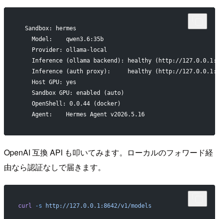
  Sandbox: hermes
    Model:    qwen3.6:35b
    Provider: ollama-local
    Inference (ollama backend): healthy (http://127.0.0.1:
    Inference (auth proxy):     healthy (http://127.0.0.1:
    Host GPU: yes
    Sandbox GPU: enabled (auto)
    OpenShell: 0.0.44 (docker)
    Agent:    Hermes Agent v2026.5.16
OpenAI 互換 API も叩いてみます。ローカルのフォワード経
由なら認証なしで届きます。
curl
 -s
 http://127.0.0.1:8642/v1/models