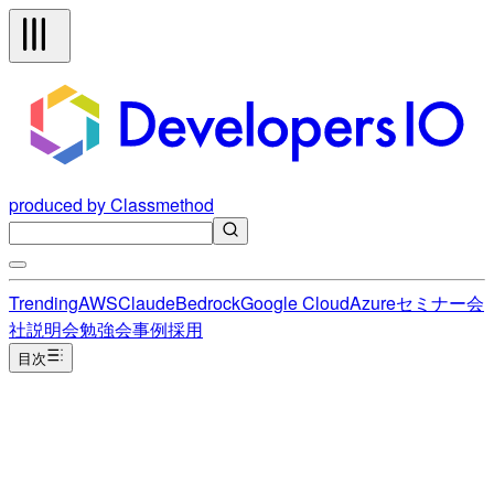
produced by Classmethod
Trending
AWS
Claude
Bedrock
Google Cloud
Azure
セミナー
会
社説明会
勉強会
事例
採用
目次