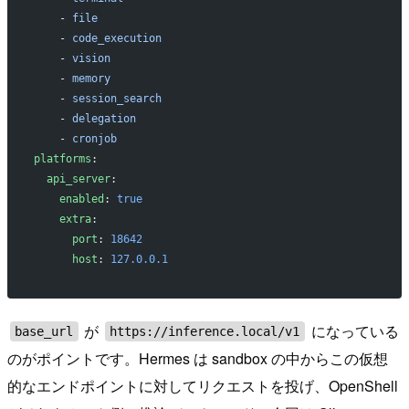
    - 
file
    - 
code_execution
    - 
vision
    - 
memory
    - 
session_search
    - 
delegation
    - 
cronjob
platforms
:
  api_server
:
    enabled
: 
true
    extra
:
      port
: 
18642
      host
: 
127.0.0.1
が
になっている
base_url
https://inference.local/v1
のがポイントです。Hermes は sandbox の中からこの仮想
的なエンドポイントに対してリクエストを投げ、OpenShell