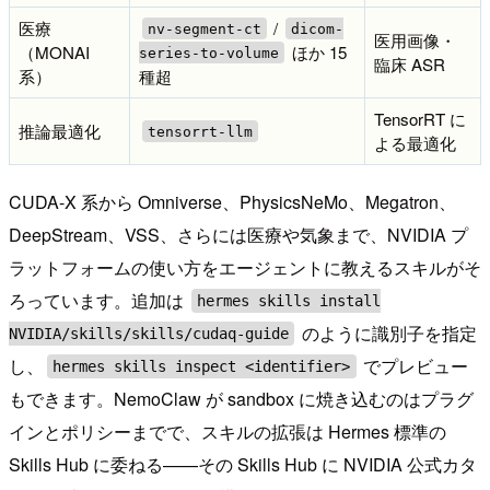
医療
/
nv-segment-ct
dicom-
医用画像・
（MONAI
ほか 15
series-to-volume
臨床 ASR
系）
種超
TensorRT に
推論最適化
tensorrt-llm
よる最適化
CUDA-X 系から Omniverse、PhysicsNeMo、Megatron、
DeepStream、VSS、さらには医療や気象まで、NVIDIA プ
ラットフォームの使い方をエージェントに教えるスキルがそ
ろっています。追加は
hermes skills install
のように識別子を指定
NVIDIA/skills/skills/cudaq-guide
し、
でプレビュー
hermes skills inspect <identifier>
もできます。NemoClaw が sandbox に焼き込むのはプラグ
インとポリシーまでで、スキルの拡張は Hermes 標準の
Skills Hub に委ねる——その Skills Hub に NVIDIA 公式カタ