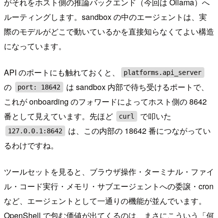
がそれをホスト側の推論バックエンド（今回は Ollama）へ
ルーティングします。sandbox の中のエージェントは、実
際のモデルがどこで動いているかを直接知らなくてよい構造
になっています。
API のポートにも触れておくと、
platforms.api_server
の
は sandbox 内部で待ち受けるポートで、
port: 18642
これが onboarding のフォワードによってホスト側の 8642
番として見えています。先ほど
で叩いた
curl
は、この内部の 18642 番につながってい
127.0.0.1:8642
るわけですね。
ツールセットを見ると、ブラウザ操作・ターミナル・ファイ
ル・コード実行・メモリ・サブエージェントへの委譲・cron
など、エージェントとして一通りの機能が並んでいます。
OpenShell で包む価値が出てくるのは、まさにこういう「何