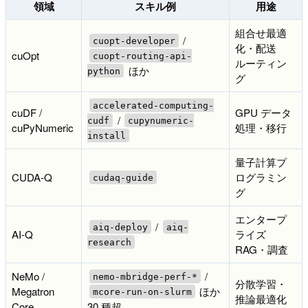
領域
スキル例
用途
組合せ最適
/
cuopt-developer
化・配送
cuOpt
cuopt-routing-api-
ルーティン
ほか
python
グ
accelerated-computing-
cuDF /
GPU データ
/
cudf
cupynumeric-
cuPyNumeric
処理・移行
install
量子計算プ
CUDA-Q
ログラミン
cudaq-guide
グ
エンタープ
/
aiq-deploy
aiq-
AI-Q
ライズ
research
RAG・調査
NeMo /
/
nemo-mbridge-perf-*
分散学習・
Megatron
ほか
mcore-run-on-slurm
推論最適化
Core
30 種超