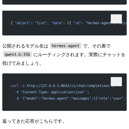
{ 
"object"
: 
"list"
, 
"data"
: [{ 
"id"
: 
"hermes-agent"
, 
"obje
公開されるモデル名は
で、その裏で
hermes-agent
にルーティングされます。実際にチャットを
qwen3.6:35b
投げてみましょう。
curl
 -s
 http://127.0.0.1:8642/v1/chat/completions
 \
  -H
 "Content-Type: application/json"
 \
  -d
 '{"model":"hermes-agent","messages":[{"role":
返ってきた応答がこちらです。