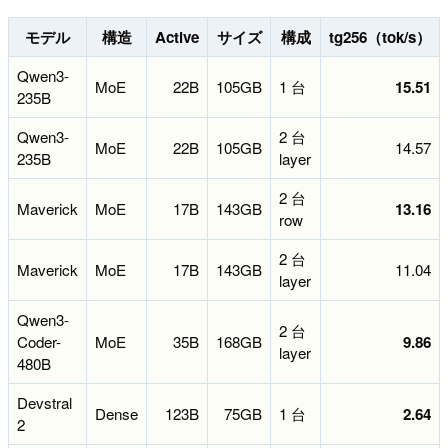
モデル
構造
Active
サイズ
構成
tg256（tok/s）
Qwen3-
MoE
22B
105GB
1 台
15.51
235B
Qwen3-
2 台
MoE
22B
105GB
14.57
235B
layer
2 台
Maverick
MoE
17B
143GB
13.16
row
2 台
Maverick
MoE
17B
143GB
11.04
layer
Qwen3-
2 台
Coder-
MoE
35B
168GB
9.86
layer
480B
Devstral
Dense
123B
75GB
1 台
2.64
2