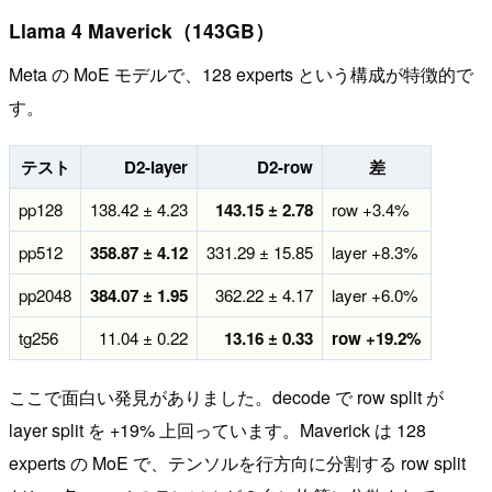
Llama 4 Maverick（143GB）
Meta の MoE モデルで、128 experts という構成が特徴的で
す。
テスト
D2-layer
D2-row
差
pp128
138.42 ± 4.23
143.15 ± 2.78
row +3.4%
pp512
358.87 ± 4.12
331.29 ± 15.85
layer +8.3%
pp2048
384.07 ± 1.95
362.22 ± 4.17
layer +6.0%
tg256
11.04 ± 0.22
13.16 ± 0.33
row +19.2%
ここで面白い発見がありました。decode で row split が
layer split を +19% 上回っています。Maverick は 128
experts の MoE で、テンソルを行方向に分割する row split