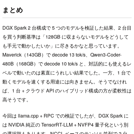
まとめ
DGX Spark 2 台構成で 5 つのモデルを検証した結果、2 台目
を買う判断基準は「128GB に収まらないモデルをどうして
も手元で動かしたいか」に尽きるかなと思っています。
Maverick（143GB）で decode 13 tok/s、Qwen3-Coder-
480B（168GB）で decode 10 tok/s と、対話的にも使えるレ
ベルで動いたのは素直にうれしい結果でした。一方、1 台で
動くモデルを速くする用途には向きません。そうでなけれ
ば、1 台 + クラウド API のハイブリッド構成の方が柔軟性は
高そうです。
今回は llama.cpp + RPC での検証でしたが、DGX Spark に
は NVIDIA 純正の TensorRT-LLM + NVFP4 量子化という別
の選択肢もあります。NCCL ベースのテンソル並列で 2 台