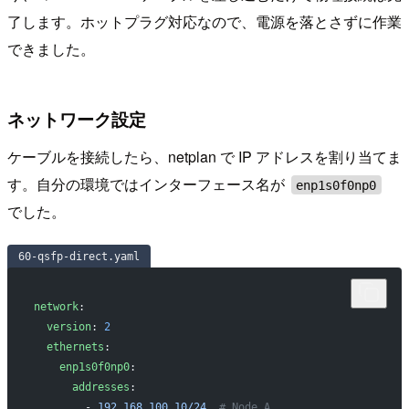
了します。ホットプラグ対応なので、電源を落とさずに作業
できました。
ネットワーク設定
ケーブルを接続したら、netplan で IP アドレスを割り当てま
す。自分の環境ではインターフェース名が
enp1s0f0np0
でした。
60-qsfp-direct.yaml
network
:
  version
: 
2
  ethernets
:
    enp1s0f0np0
:
      addresses
:
        - 
192.168.100.10/24
  # Node A