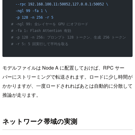
  --rpc
 192.168.100.11:50052,127.0.0.1:50052
 \
  -ngl
 99
 -fa
 1
 \
  -p
 128
 -n
 256
 -r
 5
# -ngl 99: 全レイヤーを GPU にオフロード
# -fa 1: Flash Attention 有効
# -p 128 -n 256: プロンプト 128 トークン、生成 256 トークン
# -r 5: 5 回実行して平均を取る
モデルファイルは Node A に配置しておけば、RPC サー
バーにストリーミングで転送されます。ロードに少し時間が
かかりますが、一度ロードされればあとは自動的に分散して
推論が走ります。
ネットワーク帯域の実測