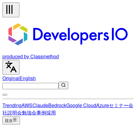
produced by Classmethod
Original
English
Trending
AWS
Claude
Bedrock
Google Cloud
Azure
セミナー
会
社説明会
勉強会
事例
採用
目次