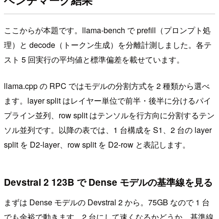
ベンチマーク結果
ここからが本題です。llama-bench で prefill（プロンプト処
理）と decode（トークン生成）を分離計測しました。各テ
スト 5 回実行の平均値と標準偏差を載せています。
llama.cpp の RPC ではモデルの分割方式を 2 種類から選べ
ます。layer split はレイヤー単位で前半・後半に分けるパイ
プライン並列、row split はテンソルを行方向に分割するテン
ソル並列です。以降の表では、1 台構成を S1、2 台の layer
split を D2-layer、row split を D2-row と表記します。
Devstral 2 123B で Dense モデルの基準線を見る
まずは Dense モデルの Devstral 2 から。75GB なので 1 台
でも余裕で動きます。2 台にして速くなるかどうか、基準線