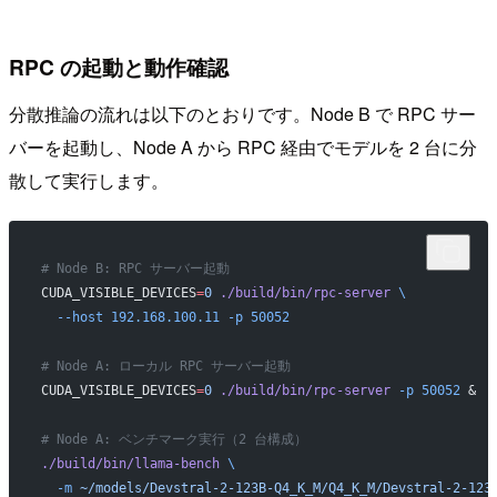
RPC の起動と動作確認
分散推論の流れは以下のとおりです。Node B で RPC サー
バーを起動し、Node A から RPC 経由でモデルを 2 台に分
散して実行します。
# Node B: RPC サーバー起動
CUDA_VISIBLE_DEVICES
=
0
 ./build/bin/rpc-server
 \
  --host
 192.168.100.11
 -p
 50052
# Node A: ローカル RPC サーバー起動
CUDA_VISIBLE_DEVICES
=
0
 ./build/bin/rpc-server
 -p
 50052
 &
# Node A: ベンチマーク実行（2 台構成）
./build/bin/llama-bench
 \
  -m
 ~/models/Devstral-2-123B-Q4_K_M/Q4_K_M/Devstral-2-123