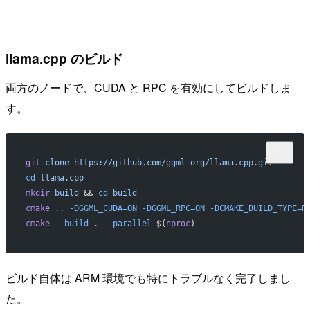
llama.cpp のビルド
両方のノードで、CUDA と RPC を有効にしてビルドしま
す。
git
 clone
 https://github.com/ggml-org/llama.cpp.git
cd
 llama.cpp
mkdir
 build
 && 
cd
 build
cmake
 ..
 -DGGML_CUDA=ON
 -DGGML_RPC=ON
 -DCMAKE_BUILD_TYPE=R
cmake
 --build
 .
 --parallel
 $(
nproc
)
ビルド自体は ARM 環境でも特にトラブルなく完了しまし
た。