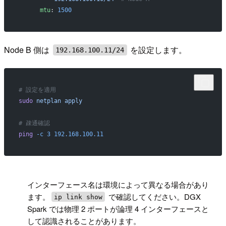
      mtu
: 
1500
Node B 側は
を設定します。
192.168.100.11/24
# 設定を適用
sudo
 netplan
 apply
# 疎通確認
ping
 -c
 3
 192.168.100.11
!
インターフェース名は環境によって異なる場合があり
ます。
で確認してください。DGX
ip link show
Spark では物理 2 ポートが論理 4 インターフェースと
して認識されることがあります。