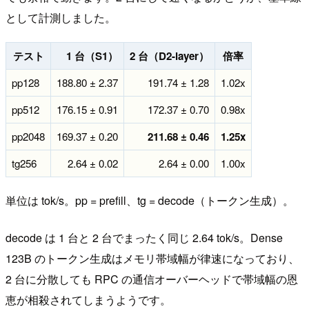
として計測しました。
テスト
1 台（S1）
2 台（D2-layer）
倍率
pp128
188.80 ± 2.37
191.74 ± 1.28
1.02x
pp512
176.15 ± 0.91
172.37 ± 0.70
0.98x
pp2048
169.37 ± 0.20
211.68 ± 0.46
1.25x
tg256
2.64 ± 0.02
2.64 ± 0.00
1.00x
単位は tok/s。pp = prefill、tg = decode（トークン生成）。
decode は 1 台と 2 台でまったく同じ 2.64 tok/s。Dense
123B のトークン生成はメモリ帯域幅が律速になっており、
2 台に分散しても RPC の通信オーバーヘッドで帯域幅の恩
恵が相殺されてしまうようです。