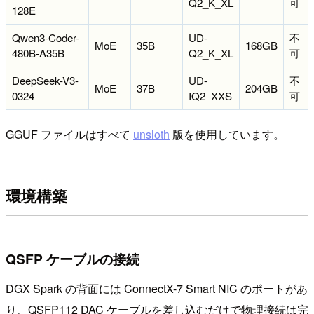
Q2_K_XL
可
128E
Qwen3-Coder-
UD-
不
MoE
35B
168GB
480B-A35B
Q2_K_XL
可
DeepSeek-V3-
UD-
不
MoE
37B
204GB
0324
IQ2_XXS
可
GGUF ファイルはすべて
unsloth
版を使用しています。
環境構築
QSFP ケーブルの接続
DGX Spark の背面には ConnectX-7 Smart NIC のポートがあ
り、QSFP112 DAC ケーブルを差し込むだけで物理接続は完