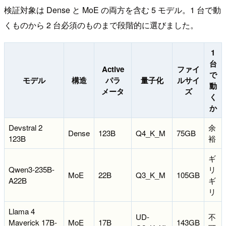
検証対象は Dense と MoE の両方を含む 5 モデル。1 台で動
くものから 2 台必須のものまで段階的に選びました。
1
台
Active
ファイ
で
モデル
構造
パラ
量子化
ルサイ
動
メータ
ズ
く
か
Devstral 2
余
Dense
123B
Q4_K_M
75GB
123B
裕
ギ
Qwen3-235B-
リ
MoE
22B
Q3_K_M
105GB
A22B
ギ
リ
Llama 4
UD-
不
Maverick 17B-
MoE
17B
143GB