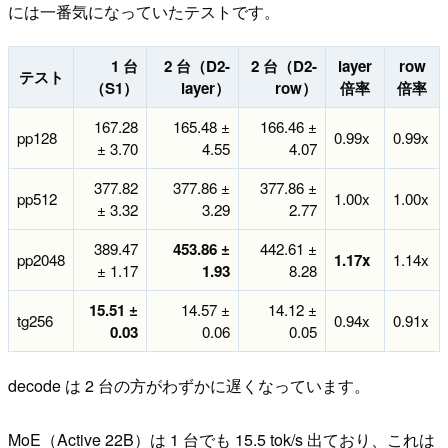
には一番気になっていたテストです。
1 台
2 台（D2-
2 台（D2-
layer
row
テスト
（S1）
layer）
row）
倍率
倍率
167.28
165.48 ±
166.46 ±
pp128
0.99x
0.99x
± 3.70
4.55
4.07
377.82
377.86 ±
377.86 ±
pp512
1.00x
1.00x
± 3.32
3.29
2.77
389.47
453.86 ±
442.61 ±
pp2048
1.17x
1.14x
± 1.17
1.93
8.28
15.51 ±
14.57 ±
14.12 ±
tg256
0.94x
0.91x
0.03
0.06
0.05
decode は 2 台の方がわずかに遅くなっています。
MoE（Active 22B）は 1 台でも 15.5 tok/s 出ており、これは